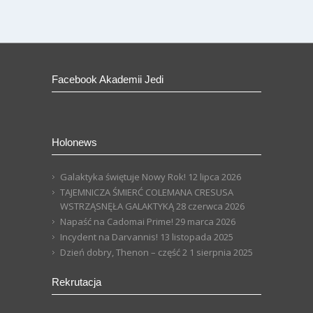
Facebook Akademii Jedi
Holonews
Galaktyka świętuje Nowy Rok!
12 lipca 2026
TAJEMNICZA ŚMIERĆ COLEMANA CRESUSA
WSTRZĄSNĘŁA GALAKTYKĄ
28 czerwca 2026
Napaść na Cadomai Prime!
29 marca 2026
Incydent na Darvannis!
13 listopada 2025
Dzień dobry, Thenon – część 2
1 sierpnia 2025
Rekrutacja