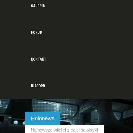
GALERIA
FORUM
KONTAKT
DISCORD
Holonews
Najnowsze wieści z całej galaktyki