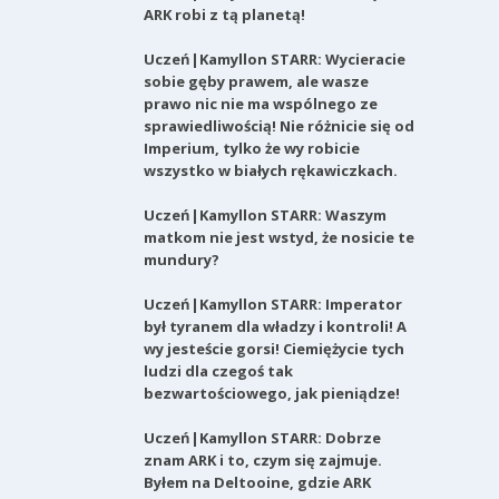
ARK robi z tą planetą!
Uczeń|Kamyllon STARR: Wycieracie
sobie gęby prawem, ale wasze
prawo nic nie ma wspólnego ze
sprawiedliwością! Nie różnicie się od
Imperium, tylko że wy robicie
wszystko w białych rękawiczkach.
Uczeń|Kamyllon STARR: Waszym
matkom nie jest wstyd, że nosicie te
mundury?
Uczeń|Kamyllon STARR: Imperator
był tyranem dla władzy i kontroli! A
wy jesteście gorsi! Ciemiężycie tych
ludzi dla czegoś tak
bezwartościowego, jak pieniądze!
Uczeń|Kamyllon STARR: Dobrze
znam ARK i to, czym się zajmuje.
Byłem na Deltooine, gdzie ARK