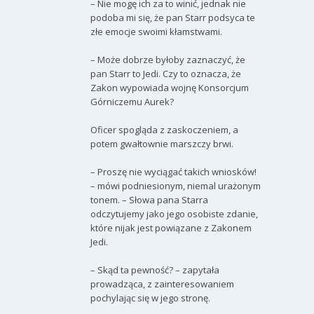
– Nie mogę ich za to winić, jednak nie
podoba mi się, że pan Starr podsyca te
złe emocje swoimi kłamstwami.
– Może dobrze byłoby zaznaczyć, że
pan Starr to Jedi. Czy to oznacza, że
Zakon wypowiada wojnę Konsorcjum
Górniczemu Aurek?
Oficer spogląda z zaskoczeniem, a
potem gwałtownie marszczy brwi.
– Proszę nie wyciągać takich wniosków!
– mówi podniesionym, niemal urażonym
tonem. – Słowa pana Starra
odczytujemy jako jego osobiste zdanie,
które nijak jest powiązane z Zakonem
Jedi.
– Skąd ta pewność? – zapytała
prowadząca, z zainteresowaniem
pochylając się w jego stronę.