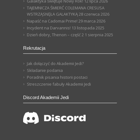
Galaktyka świętuje Nowy Rok!
12 lipca 2026
TAJEMNICZA ŚMIERĆ COLEMANA CRESUSA
WSTRZĄSNĘŁA GALAKTYKĄ
28 czerwca 2026
Napaść na Cadomai Prime!
29 marca 2026
Incydent na Darvannis!
13 listopada 2025
Dzień dobry, Thenon – część 2
1 sierpnia 2025
Rekrutacja
Jak dołączyć do Akademii Jedi?
Składanie podania
Poradnik pisania historii postaci
Streszczenie fabuły Akademii Jedi
Discord Akademii Jedi