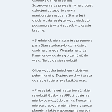
osobnika o imieniu Beruus.
Sugerowanie, że przyszliśmy na protest
uzbrojeni po zęby, to zwykła
manipulacja z ust pana Starra. Jeśli
chodzi o całą resztę tej wypowiedzi, to
podsumuję ją w taki sposób – to czyste
brednie.
– Brednie lub nie, nagranie z przemową
pana Starra zobaczyło już mnóstwo
osób na planecie. Wygląda na to, że
Kamyllonowi udało się przemówić do
wielu. Nie boicie się rewolucji?
Oficer wybucha śmiechem – głośnym,
pełnym drwiny. Dopiero po chwili wraca
do siebie i ociera łzy z kącików oczu.
– Proszę tak nawet nie żartować. Jakiej
rewolucji? Gdyby nie ARK, ci ludzie nie
mieliby co włożyć do garnka. Tworzymy
miejsca pracy, oferujemy towary spoza
planety, a także wspomagamy małych