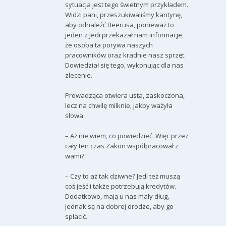
sytuacja jest tego świetnym przykładem.
Widzi pani, przeszukiwaliśmy kantynę,
aby odnaleźć Beerusa, ponieważ to
jeden z Jedi przekazał nam informacje,
że osoba ta porywa naszych
pracowników oraz kradnie nasz sprzęt.
Dowiedział się tego, wykonując dla nas
zlecenie.
Prowadząca otwiera usta, zaskoczona,
lecz na chwilę milknie, jakby ważyła
słowa.
– Aż nie wiem, co powiedzieć. Więc przez
cały ten czas Zakon współpracował z
wami?
– Czy to aż tak dziwne? Jedi też muszą
coś jeść i także potrzebują kredytów.
Dodatkowo, mają u nas mały dług,
jednak są na dobrej drodze, aby go
spłacić.