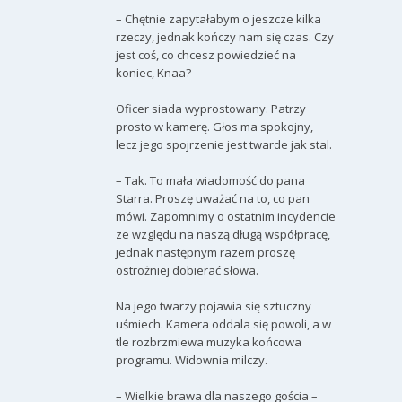
– Chętnie zapytałabym o jeszcze kilka
rzeczy, jednak kończy nam się czas. Czy
jest coś, co chcesz powiedzieć na
koniec, Knaa?
Oficer siada wyprostowany. Patrzy
prosto w kamerę. Głos ma spokojny,
lecz jego spojrzenie jest twarde jak stal.
– Tak. To mała wiadomość do pana
Starra. Proszę uważać na to, co pan
mówi. Zapomnimy o ostatnim incydencie
ze względu na naszą długą współpracę,
jednak następnym razem proszę
ostrożniej dobierać słowa.
Na jego twarzy pojawia się sztuczny
uśmiech. Kamera oddala się powoli, a w
tle rozbrzmiewa muzyka końcowa
programu. Widownia milczy.
– Wielkie brawa dla naszego gościa –