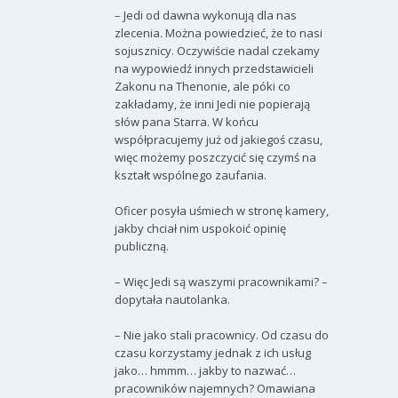
– Jedi od dawna wykonują dla nas
zlecenia. Można powiedzieć, że to nasi
sojusznicy. Oczywiście nadal czekamy
na wypowiedź innych przedstawicieli
Zakonu na Thenonie, ale póki co
zakładamy, że inni Jedi nie popierają
słów pana Starra. W końcu
współpracujemy już od jakiegoś czasu,
więc możemy poszczycić się czymś na
kształt wspólnego zaufania.
Oficer posyła uśmiech w stronę kamery,
jakby chciał nim uspokoić opinię
publiczną.
– Więc Jedi są waszymi pracownikami? –
dopytała nautolanka.
– Nie jako stali pracownicy. Od czasu do
czasu korzystamy jednak z ich usług
jako… hmmm… jakby to nazwać…
pracowników najemnych? Omawiana