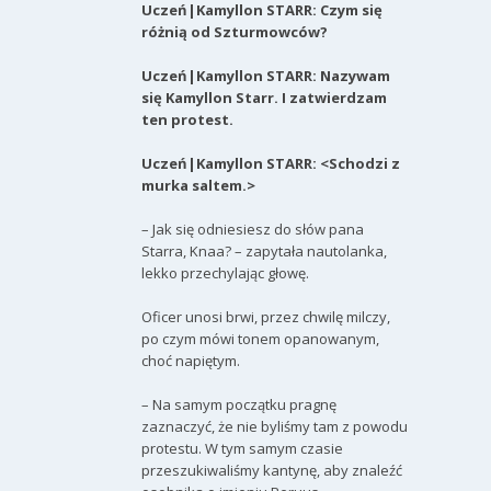
Uczeń|Kamyllon STARR: Czym się
różnią od Szturmowców?
Uczeń|Kamyllon STARR: Nazywam
się Kamyllon Starr. I zatwierdzam
ten protest.
Uczeń|Kamyllon STARR: <Schodzi z
murka saltem.>
– Jak się odniesiesz do słów pana
Starra, Knaa? – zapytała nautolanka,
lekko przechylając głowę.
Oficer unosi brwi, przez chwilę milczy,
po czym mówi tonem opanowanym,
choć napiętym.
– Na samym początku pragnę
zaznaczyć, że nie byliśmy tam z powodu
protestu. W tym samym czasie
przeszukiwaliśmy kantynę, aby znaleźć