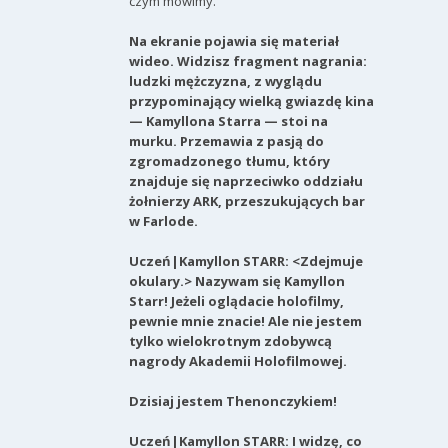
czym mówimy.
Na ekranie pojawia się materiał
wideo. Widzisz fragment nagrania:
ludzki mężczyzna, z wyglądu
przypominający wielką gwiazdę kina
— Kamyllona Starra — stoi na
murku. Przemawia z pasją do
zgromadzonego tłumu, który
znajduje się naprzeciwko oddziału
żołnierzy ARK, przeszukujących bar
w Farlode.
Uczeń|Kamyllon STARR: <Zdejmuje
okulary.> Nazywam się Kamyllon
Starr! Jeżeli oglądacie holofilmy,
pewnie mnie znacie! Ale nie jestem
tylko wielokrotnym zdobywcą
nagrody Akademii Holofilmowej.
Dzisiaj jestem Thenonczykiem!
Uczeń|Kamyllon STARR: I widzę, co