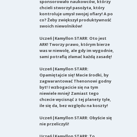
sponsorowało naukowców, którzy
chcieli stworzył pasożyta, który
kontroluje umysł swojej ofiary! A po
co? Żeby zwiększył produktywność
swoich niewolników!
Uczeń|Kamyllon STARR: Oto jest
ARK! Tworzy prawo, którym bierze
was w niewolę, ale gdy im wygodnie,
sami potrafią złamać każdą zasadę!
Uczeń|Kamyllon STARR:
Opamiętajcie się! Macie środki, by
zagwarantować Thenonowi godny
byt! I wzbogacicie się na tym
niewiele mniej! Zamiast tego
chcecie wycisnąć z tej planety tyle,
ile się da, bez względu na koszty!
Uczeń|Kamyllon STARR: Obyście się
nie przeliczyli!
Uczeń|Kamyllon STARR: To