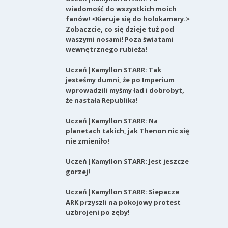
wiadomość do wszystkich moich
fanów! <Kieruje się do holokamery.>
Zobaczcie, co się dzieje tuż pod
waszymi nosami! Poza światami
wewnętrznego rubieża!
Uczeń|Kamyllon STARR: Tak
jesteśmy dumni, że po Imperium
wprowadzili myśmy ład i dobrobyt,
że nastała Republika!
Uczeń|Kamyllon STARR: Na
planetach takich, jak Thenon nic się
nie zmieniło!
Uczeń|Kamyllon STARR: Jest jeszcze
gorzej!
Uczeń|Kamyllon STARR: Siepacze
ARK przyszli na pokojowy protest
uzbrojeni po zęby!