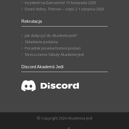
Incydent na Darvannis!
13 listopada 2025
Dzień dobry, Thenon – część 2
1 sierpnia 2025
Rekrutacja
Jak dołączyć do Akademii Jedi?
Składanie podania
Poradnik pisania historii postaci
Streszczenie fabuły Akademii Jedi
Discord Akademii Jedi
© Copyright 2026 Akademia Jedi