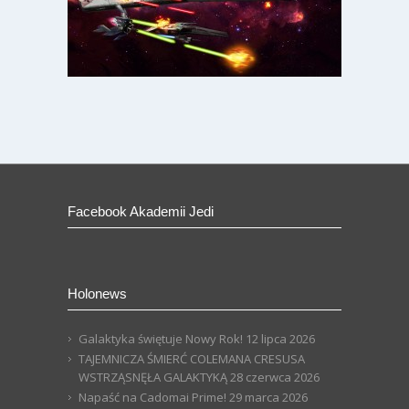
Facebook Akademii Jedi
Holonews
Galaktyka świętuje Nowy Rok!
12 lipca 2026
TAJEMNICZA ŚMIERĆ COLEMANA CRESUSA
WSTRZĄSNĘŁA GALAKTYKĄ
28 czerwca 2026
Napaść na Cadomai Prime!
29 marca 2026