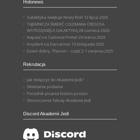
Holonews
Galaktyka świętuje Nowy Rok!
12 lipca 2026
TAJEMNICZA ŚMIERĆ COLEMANA CRESUSA
WSTRZĄSNĘŁA GALAKTYKĄ
28 czerwca 2026
Napaść na Cadomai Prime!
29 marca 2026
Incydent na Darvannis!
13 listopada 2025
Dzień dobry, Thenon – część 2
1 sierpnia 2025
Rekrutacja
Jak dołączyć do Akademii Jedi?
Składanie podania
Poradnik pisania historii postaci
Streszczenie fabuły Akademii Jedi
Discord Akademii Jedi