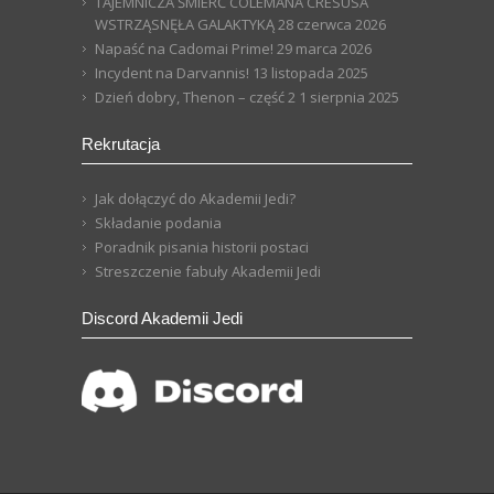
TAJEMNICZA ŚMIERĆ COLEMANA CRESUSA
WSTRZĄSNĘŁA GALAKTYKĄ
28 czerwca 2026
Napaść na Cadomai Prime!
29 marca 2026
Incydent na Darvannis!
13 listopada 2025
Dzień dobry, Thenon – część 2
1 sierpnia 2025
Rekrutacja
Jak dołączyć do Akademii Jedi?
Składanie podania
Poradnik pisania historii postaci
Streszczenie fabuły Akademii Jedi
Discord Akademii Jedi