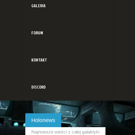
GALERIA
FORUM
KONTAKT
DISCORD
Holonews
Najnowsze wieści z całej galaktyki