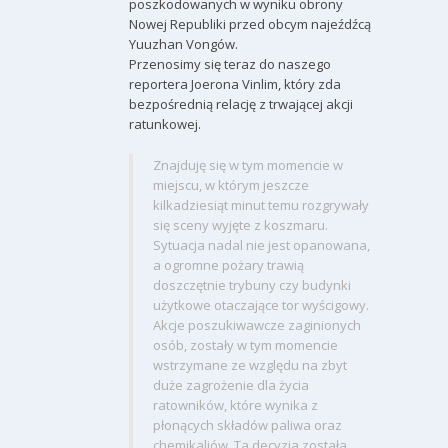
poszkodowanych w wyniku obrony
Nowej Republiki przed obcym najeźdźcą
Yuuzhan Vongów.
Przenosimy się teraz do naszego
reportera Joerona Vinlim, który zda
bezpośrednią relację z trwającej akcji
ratunkowej.
Znajduję się w tym momencie w
miejscu, w którym jeszcze
kilkadziesiąt minut temu rozgrywały
się sceny wyjęte z koszmaru.
Sytuacja nadal nie jest opanowana,
a ogromne pożary trawią
doszczętnie trybuny czy budynki
użytkowe otaczające tor wyścigowy.
Akcje poszukiwawcze zaginionych
osób, zostały w tym momencie
wstrzymane ze względu na zbyt
duże zagrożenie dla życia
ratowników, które wynika z
płonących składów paliwa oraz
chemikaliów. Ta decyzja została