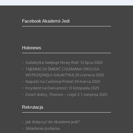
Facebook Akademii Jedi
Holonews
Galaktyka świętuje Nowy Rok!
12 lipca 2026
TAJEMNICZA ŚMIERĆ COLEMANA CRESUSA
WSTRZĄSNĘŁA GALAKTYKĄ
28 czerwca 2026
Napaść na Cadomai Prime!
29 marca 2026
Incydent na Darvannis!
13 listopada 2025
Dzień dobry, Thenon – część 2
1 sierpnia 2025
Rekrutacja
Jak dołączyć do Akademii Jedi?
Składanie podania