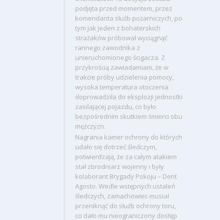
podjęta przed momentem, przez
komendanta służb pożarniczych, po
tym jak jeden z bohaterskich
strażaków próbował wyciągnąć
rannego zawodnika z
unieruchomionego ścigacza. Z
przykrością zawiadamiam, że w
trakcie próby udzielenia pomocy,
wysoka temperatura otoczenia
doprowadziła do eksplozji jednostki
zasilającej pojazdu, co było
bezpośrednim skutkiem śmierci obu
mężczyzn.
Nagrania kamer ochrony do których
udało się dotrzeć śledczym,
potwierdzają, że za całym atakiem
stał zbrodniarz wojenny i były
kolaborant Brygady Pokoju – Dent
Agosto. Wedle wstępnych ustaleń
śledczych, zamachowiec musiał
przeniknąć do służb ochrony toru,
co dało mu nieograniczony dostęp