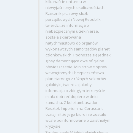
kilkanaście dni temu w
niewyjaśnionych okolicznościach.
Rzecznik prasowy służb
porządkowych Nowej Republiki
twierdzi, że informacja o
niebezpiecznym uciekinierze,
została skierowana
natychmiastowo do organów
wykonawczych samorządów planet
członkowskich. Podnoszą się jednak
głosy dementujące owe oficjalne
obwieszczenia. Ministrowie spraw
wewnętrznych i bezpieczeństwa
planetarnego z różnych sektorów
galaktyki, twierdzą jakoby
informacja o zbiegłym terroryście
miała dotrzeć dopiero w dniu
zamachu. Z kolei ambasador
Resztek Imperium na Coruscant
oznajmił, że jego biuro nie zostało
wcale poinformowane o zaistniałym
kryzysie.
Trudno znaleźć jakiekolwiek słowa