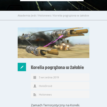
Akademia Jedi
/
Holonews
/
Korelia pogrążona w żałobie
Korelia pogrążona w żałobie
5 września 2019
HoloDroid
Holonews
Zamach Terrorystyczny na Korelii.