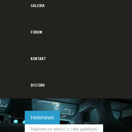
GALERIA
FORUM
KONTAKT
DISCORD
Holonews
Najnowsze wieści z całej galaktyki