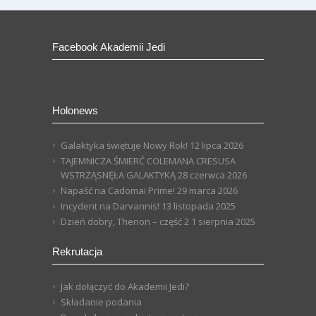
Facebook Akademii Jedi
Holonews
Galaktyka świętuje Nowy Rok!
12 lipca 2026
TAJEMNICZA ŚMIERĆ COLEMANA CRESUSA
WSTRZĄSNĘŁA GALAKTYKĄ
28 czerwca 2026
Napaść na Cadomai Prime!
29 marca 2026
Incydent na Darvannis!
13 listopada 2025
Dzień dobry, Thenon – część 2
1 sierpnia 2025
Rekrutacja
Jak dołączyć do Akademii Jedi?
Składanie podania