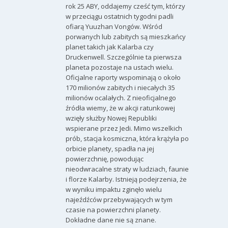
rok 25 ABY, oddajemy cześć tym, którzy
w przeciągu ostatnich tygodni padli
ofiarą Yuuzhan Vongów. Wśród
porwanych lub zabitych są mieszkańcy
planet takich jak Kalarba czy
Druckenwell. Szczególnie ta pierwsza
planeta pozostaje na ustach wielu.
Oficjalne raporty wspominają o około
170 milionów zabitych i niecałych 35
milionów ocalałych. Z nieoficjalnego
źródła wiemy, że w akcji ratunkowej
wzięły służby Nowej Republiki
wspierane przez Jedi. Mimo wszelkich
prób, stacja kosmiczna, która krążyła po
orbicie planety, spadła na jej
powierzchnię, powodując
nieodwracalne straty w ludziach, faunie
i florze Kalarby. Istnieją podejrzenia, że
w wyniku impaktu zginęło wielu
najeźdźców przebywających w tym
czasie na powierzchni planety.
Dokładne dane nie są znane.