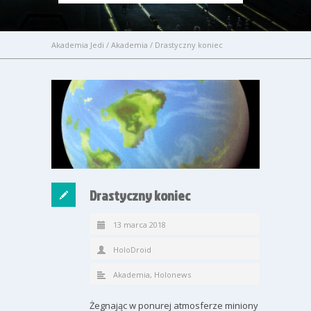
Akademia Jedi
/
Akademia
/
Drastyczny koniec
Drastyczny koniec
13 marca 2018
HoloDroid
Akademia
,
Holonews
Żegnając w ponurej atmosferze miniony