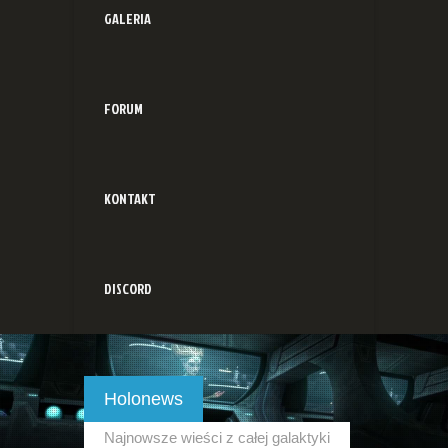
GALERIA
FORUM
KONTAKT
DISCORD
Holonews
Najnowsze wieści z całej galaktyki