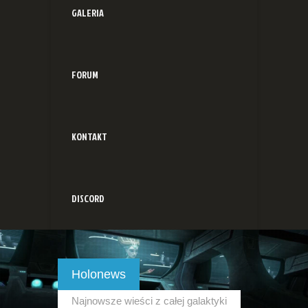
GALERIA
FORUM
KONTAKT
DISCORD
Holonews
Najnowsze wieści z całej galaktyki