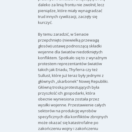
daleko za linią frontu nie zwolnił, lecz
pieniądze, które miały wynagradzać
trud innych cywilizacji, zaczęły się
kurczyć.
By temu zaradzić, w Senacie
przepchnięto (niewielką przewagą
głosów) ustawę podnoszącą składki
wojenne dla światów niedotkniętych
konfliktem. Spotkało się to z wyraźnym
protestem reprezentantów światów
takich jak Eriadu, Thyferra czy też
Sullust, które już teraz były jednymi z
głównych „skarbonek” Nowej Republiki.
Główną troską protestujących była
przyszłość ich gospodarki, która
obecnie wyniesiona została przez
wysiłki wojenne. Przestawienie całych
sektorów na produkcję wyrobów
specyficznych dla konfliktów zbrojnych
może okazać się katastrofalne po
zakończeniu wojny i zakończeniu