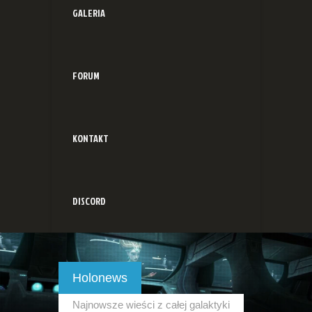
GALERIA
FORUM
KONTAKT
DISCORD
Holonews
Najnowsze wieści z całej galaktyki