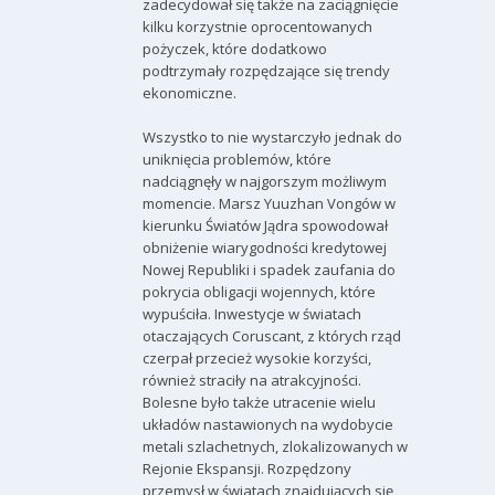
zadecydował się także na zaciągnięcie
kilku korzystnie oprocentowanych
pożyczek, które dodatkowo
podtrzymały rozpędzające się trendy
ekonomiczne.
Wszystko to nie wystarczyło jednak do
uniknięcia problemów, które
nadciągnęły w najgorszym możliwym
momencie. Marsz Yuuzhan Vongów w
kierunku Światów Jądra spowodował
obniżenie wiarygodności kredytowej
Nowej Republiki i spadek zaufania do
pokrycia obligacji wojennych, które
wypuściła. Inwestycje w światach
otaczających Coruscant, z których rząd
czerpał przecież wysokie korzyści,
również straciły na atrakcyjności.
Bolesne było także utracenie wielu
układów nastawionych na wydobycie
metali szlachetnych, zlokalizowanych w
Rejonie Ekspansji. Rozpędzony
przemysł w światach znajdujących się