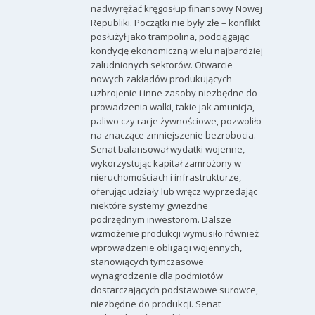
nadwyrężać kręgosłup finansowy Nowej
Republiki. Początki nie były złe – konflikt
posłużył jako trampolina, podciągając
kondycję ekonomiczną wielu najbardziej
zaludnionych sektorów. Otwarcie
nowych zakładów produkujących
uzbrojenie i inne zasoby niezbędne do
prowadzenia walki, takie jak amunicja,
paliwo czy racje żywnościowe, pozwoliło
na znaczące zmniejszenie bezrobocia.
Senat balansował wydatki wojenne,
wykorzystując kapitał zamrożony w
nieruchomościach i infrastrukturze,
oferując udziały lub wręcz wyprzedając
niektóre systemy gwiezdne
podrzędnym inwestorom. Dalsze
wzmożenie produkcji wymusiło również
wprowadzenie obligacji wojennych,
stanowiących tymczasowe
wynagrodzenie dla podmiotów
dostarczających podstawowe surowce,
niezbędne do produkcji. Senat