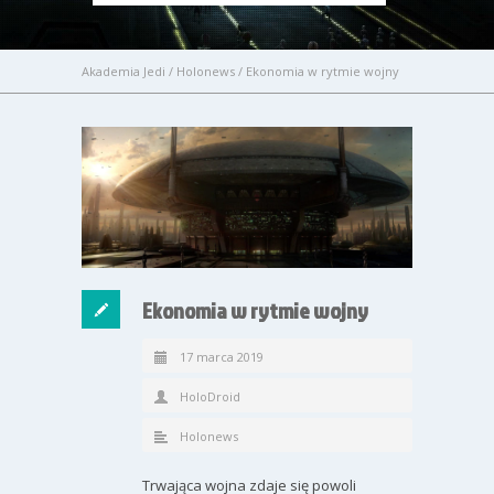
Akademia Jedi
/
Holonews
/
Ekonomia w rytmie wojny
Ekonomia w rytmie wojny
17 marca 2019
HoloDroid
Holonews
Trwająca wojna zdaje się powoli