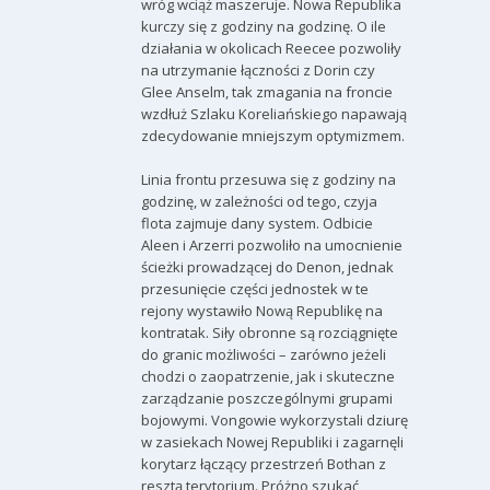
wróg wciąż maszeruje. Nowa Republika
kurczy się z godziny na godzinę. O ile
działania w okolicach Reecee pozwoliły
na utrzymanie łączności z Dorin czy
Glee Anselm, tak zmagania na froncie
wzdłuż Szlaku Koreliańskiego napawają
zdecydowanie mniejszym optymizmem.
Linia frontu przesuwa się z godziny na
godzinę, w zależności od tego, czyja
flota zajmuje dany system. Odbicie
Aleen i Arzerri pozwoliło na umocnienie
ścieżki prowadzącej do Denon, jednak
przesunięcie części jednostek w te
rejony wystawiło Nową Republikę na
kontratak. Siły obronne są rozciągnięte
do granic możliwości – zarówno jeżeli
chodzi o zaopatrzenie, jak i skuteczne
zarządzanie poszczególnymi grupami
bojowymi. Vongowie wykorzystali dziurę
w zasiekach Nowej Republiki i zagarnęli
korytarz łączący przestrzeń Bothan z
resztą terytorium. Próżno szukać