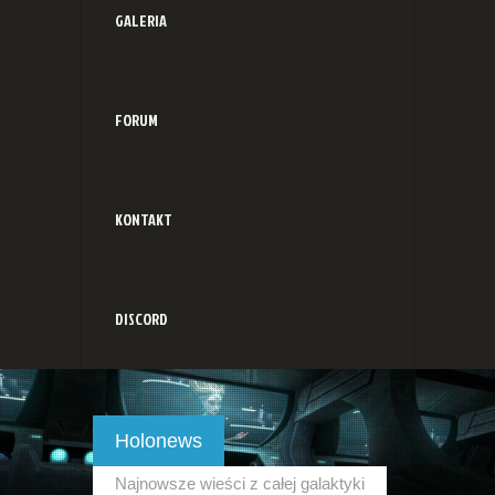
GALERIA
FORUM
KONTAKT
DISCORD
Holonews
Najnowsze wieści z całej galaktyki