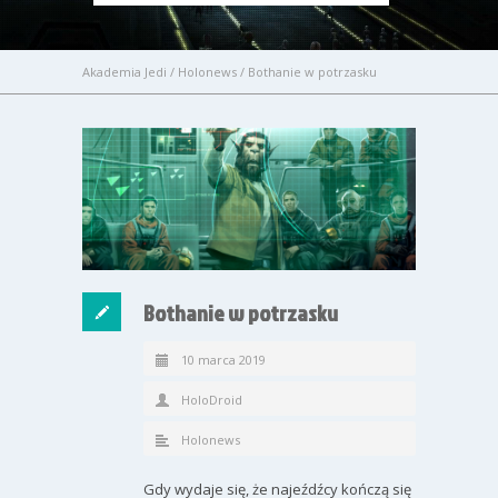
Akademia Jedi
/
Holonews
/
Bothanie w potrzasku
Bothanie w potrzasku
10 marca 2019
HoloDroid
Holonews
Gdy wydaje się, że najeźdźcy kończą się