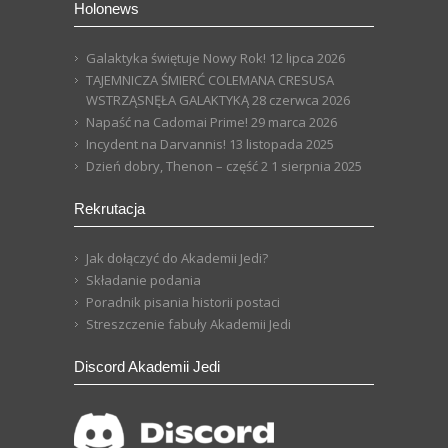
Holonews
Galaktyka świętuje Nowy Rok!
12 lipca 2026
TAJEMNICZA ŚMIERĆ COLEMANA CRESUSA
WSTRZĄSNĘŁA GALAKTYKĄ
28 czerwca 2026
Napaść na Cadomai Prime!
29 marca 2026
Incydent na Darvannis!
13 listopada 2025
Dzień dobry, Thenon – część 2
1 sierpnia 2025
Rekrutacja
Jak dołączyć do Akademii Jedi?
Składanie podania
Poradnik pisania historii postaci
Streszczenie fabuły Akademii Jedi
Discord Akademii Jedi