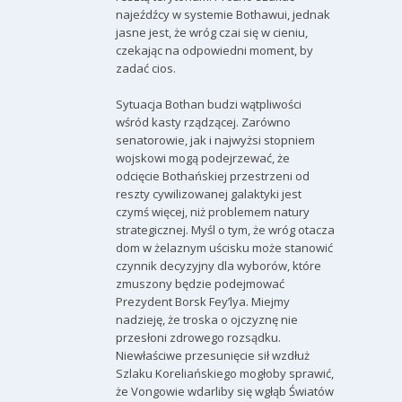
najeźdźcy w systemie Bothawui, jednak
jasne jest, że wróg czai się w cieniu,
czekając na odpowiedni moment, by
zadać cios.
Sytuacja Bothan budzi wątpliwości
wśród kasty rządzącej. Zarówno
senatorowie, jak i najwyżsi stopniem
wojskowi mogą podejrzewać, że
odcięcie Bothańskiej przestrzeni od
reszty cywilizowanej galaktyki jest
czymś więcej, niż problemem natury
strategicznej. Myśl o tym, że wróg otacza
dom w żelaznym uścisku może stanowić
czynnik decyzyjny dla wyborów, które
zmuszony będzie podejmować
Prezydent Borsk Fey’lya. Miejmy
nadzieję, że troska o ojczyznę nie
przesłoni zdrowego rozsądku.
Niewłaściwe przesunięcie sił wzdłuż
Szlaku Koreliańskiego mogłoby sprawić,
że Vongowie wdarliby się wgłąb Światów