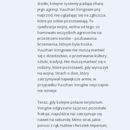
środki, kolejne systemy padają ofiarą
jego agresji. Yuuzhan Vongowie prą
naprzód, nie oglądając się na zgliszcza,
które po sobie pozostawiają. To
cywilizacja wojny, wolna od tego, co
hamowało wszystkich agresorów na
przestrzeni eonów – pozbawiona
brzemienia, którym była troska.
Yuuzhan Vongowie nie muszą martwić
się o dziedzictwo, o przetrwanie kultury,
sztuki, tradycji. Nie muszą martwić się o
rodziny, które pozostawili, gdy wyruszyli
na wojnę. Strach o dom, który
zatrzymywał największe armie, w
przypadku Yuuzhan Vongów zwyczajnie
nie istnieje.
Teraz, gdy kolejne połacie terytorium
Vongów odgryzane są przez pozostałe
frakcje, najeźdźca nie zatrzymuje się
nawet na sekundę. Mimo strat, jakie
ponosi z rąk Huttów i Resztek Imperium,