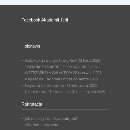
Facebook Akademii Jedi
Holonews
Galaktyka świętuje Nowy Rok!
12 lipca 2026
TAJEMNICZA ŚMIERĆ COLEMANA CRESUSA
WSTRZĄSNĘŁA GALAKTYKĄ
28 czerwca 2026
Napaść na Cadomai Prime!
29 marca 2026
Incydent na Darvannis!
13 listopada 2025
Dzień dobry, Thenon – część 2
1 sierpnia 2025
Rekrutacja
Jak dołączyć do Akademii Jedi?
Składanie podania