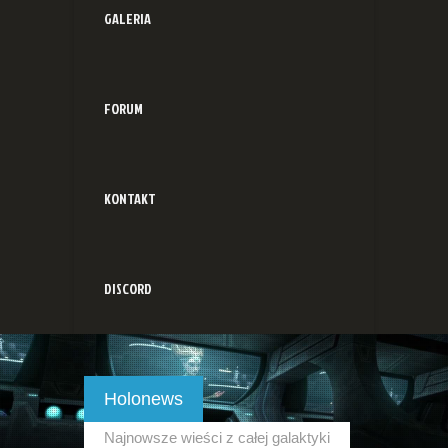
GALERIA
FORUM
KONTAKT
DISCORD
Holonews
Najnowsze wieści z całej galaktyki