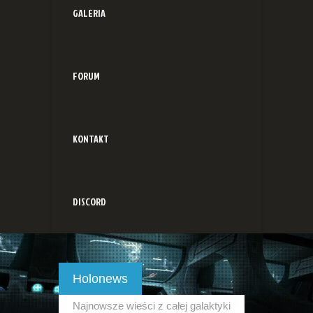
GALERIA
FORUM
KONTAKT
DISCORD
Holonews
Najnowsze wieści z całej galaktyki