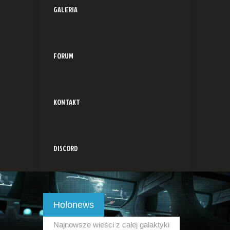
GALERIA
FORUM
KONTAKT
DISCORD
Holonews
Najnowsze wieści z całej galaktyki