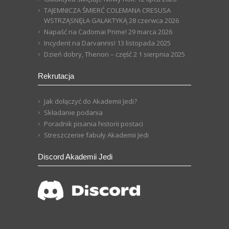
TAJEMNICZA ŚMIERĆ COLEMANA CRESUSA
WSTRZĄSNĘŁA GALAKTYKĄ
28 czerwca 2026
Napaść na Cadomai Prime!
29 marca 2026
Incydent na Darvannis!
13 listopada 2025
Dzień dobry, Thenon – część 2
1 sierpnia 2025
Rekrutacja
Jak dołączyć do Akademii Jedi?
Składanie podania
Poradnik pisania historii postaci
Streszczenie fabuły Akademii Jedi
Discord Akademii Jedi