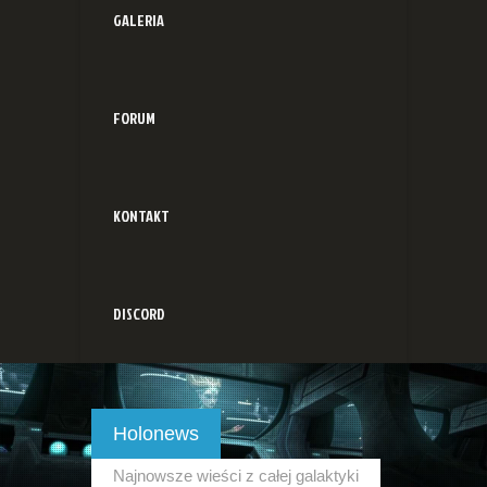
GALERIA
FORUM
KONTAKT
DISCORD
Holonews
Najnowsze wieści z całej galaktyki