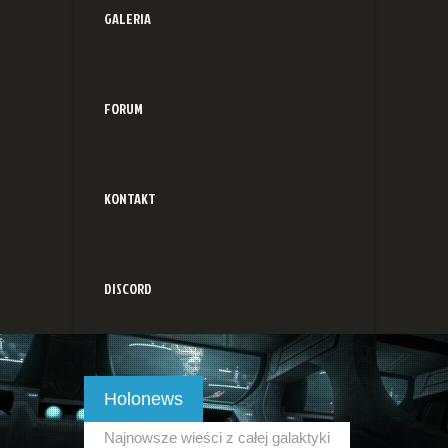
GALERIA
FORUM
KONTAKT
DISCORD
Holonews
Najnowsze wieści z całej galaktyki