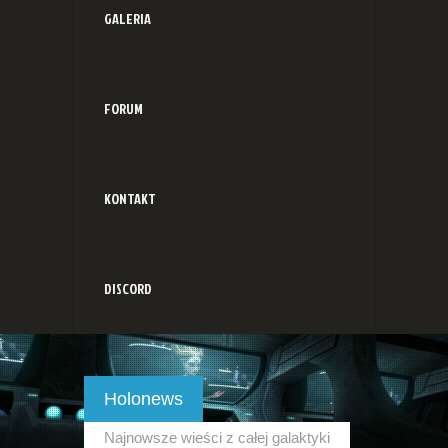
GALERIA
FORUM
KONTAKT
DISCORD
Holonews
Najnowsze wieści z całej galaktyki