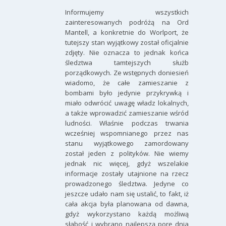
Informujemy wszystkich
zainteresowanych podróżą na Ord
Mantell, a konkretnie do Worlport, że
tutejszy stan wyjątkowy został oficjalnie
zdjęty. Nie oznacza to jednak końca
śledztwa tamtejszych służb
porządkowych. Ze wstępnych doniesień
wiadomo, że całe zamieszanie z
bombami było jedynie przykrywką i
miało odwrócić uwagę władz lokalnych,
a także wprowadzić zamieszanie wśród
ludności. Właśnie podczas trwania
wcześniej wspomnianego przez nas
stanu wyjątkowego zamordowany
został jeden z polityków. Nie wiemy
jednak nic więcej, gdyż wszelakie
informacje zostały utajnione na rzecz
prowadzonego śledztwa. Jedyne co
jeszcze udało nam się ustalić, to fakt, iż
cała akcja była planowana od dawna,
gdyż wykorzystano każdą możliwą
słabość i wybrano najlepszą porę dnia