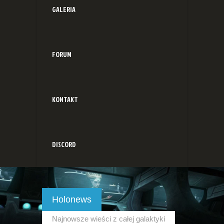
GALERIA
FORUM
KONTAKT
DISCORD
Holonews
Najnowsze wieści z całej galaktyki