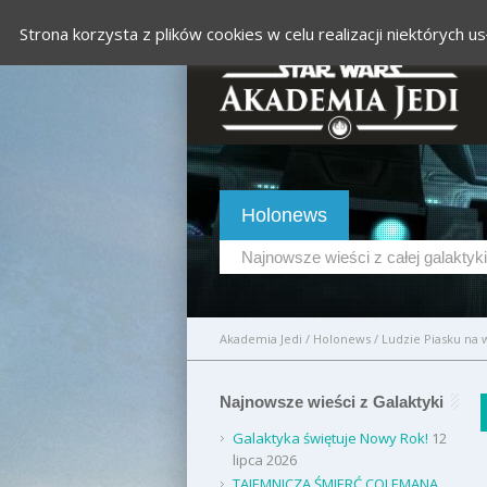
Strona korzysta z plików cookies w celu realizacji niektórych
Holonews
Najnowsze wieści z całej galaktyki
Akademia Jedi
/
Holonews
/
Ludzie Piasku na 
Najnowsze wieści z Galaktyki
Galaktyka świętuje Nowy Rok!
12
lipca 2026
TAJEMNICZA ŚMIERĆ COLEMANA