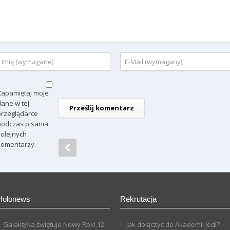
Zapamiętaj moje
dane w tej
przeglądarce
podczas pisania
kolejnych
komentarzy.
Holonews
Rekrutacja
Galaktyka świętuje Nowy Rok!
12
Jak dołączyć do Akademii Jedi?