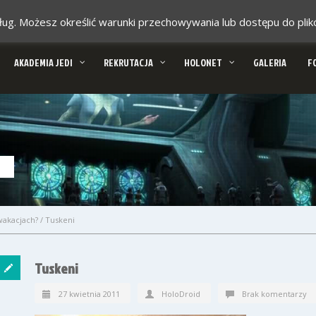
 usług. Możesz określić warunki przechowywania lub dostępu do pl
AKADEMIA JEDI
REKRUTACJA
HOLONET
GALERIA
F
wakacjach?
/
Tuskeni
Tuskeni
27 kwietnia 2011
HoloDroid
Brak komentarzy