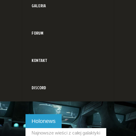
GALERIA
FORUM
KONTAKT
DISCORD
Holonews
Najnowsze wieści z całej galaktyki