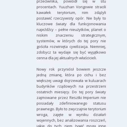
przeciwnika, powiódł się w stu
procentach. Yuuzhan Vongowie stracili
kawałek terytorium, nim zdążyli
postawić rzeczywisty opór. Nie były to
kluczowe światy dla funkcjonowania
najeźdźcy – pełne nieużytków, planet o
niskim znaczeniu strategicznym,
systemów, w których do tej pory nie
gościła rozwinięta cywilizacja. Niemniej,
zdobycz ta wydaje się być wyjątkowo
cenna dla jej aktualnych właścicieli.
Nowy rok przyniósł bowiem jeszcze
jedną zmianę, która po cichu i bez
większej uwagi dojrzewała w kuluarach
budynków rządowych na przestrzeni
ostatnich miesięcy. Do tej pory światy
zajmowane przez Resztki Imperium nie
posiadały zdefiniowanego statusu
prawnego. Było to zwyczajnie terytorium
wroga, zajęte w wyniku działań
wojennych, bez analizowania roszczeń,
jakie do tych ziem żywić mogą inne