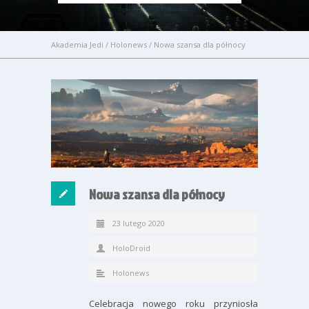
Akademia Jedi
/
Holonews
/
Nowa szansa dla północy
Nowa szansa dla północy
23 lutego 2020
HoloDroid
Holonews
Celebracja nowego roku przyniosła