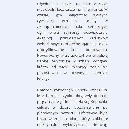
ożywienie nie tylko na ulice wielkich
metropolii, lecz także na linię frontu. W
czasie, gdy większość wolnych
cywilizacji wznosiła toasty w
akompaniamencie huku sztucznych
ogni, wielu żołnierzy doświadczało
eksplozji prawdziwych ładunków
wybuchowych, przedzierając się przez
ufortyfikowane linie przeciwnika.
Noworoczny atak uderzył we wrażliwą
flankę terytorium Yuuzhan Vongów,
którzy od wielu miesięcy zdają się
pozostawać w dziwnym, sennym
letargu.
Natarcie rozpoczęły Resztki Imperium,
lecz bardzo szybko dołączyły do nich
pograniczne jednostki Nowej Republiki,
celując w dziury pozostawione po
pierwotnym natarciu. Ofensywa była
błyskawiczna, a plan, który zakładał
maksymalne wykorzystanie nieuwagi