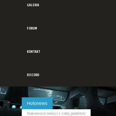
GALERIA
FORUM
KONTAKT
DISCORD
Holonews
Najnowsze wieści z całej galaktyki