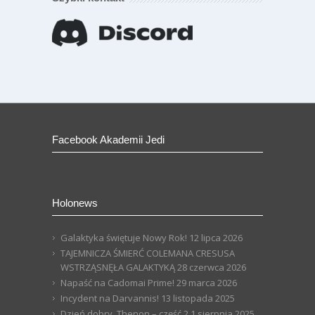
Facebook Akademii Jedi
Holonews
Galaktyka świętuje Nowy Rok!
12 lipca 2026
TAJEMNICZA ŚMIERĆ COLEMANA CRESUSA
WSTRZĄSNĘŁA GALAKTYKĄ
28 czerwca 2026
Napaść na Cadomai Prime!
29 marca 2026
Incydent na Darvannis!
13 listopada 2025
Dzień dobry, Thenon – część 2
1 sierpnia 2025