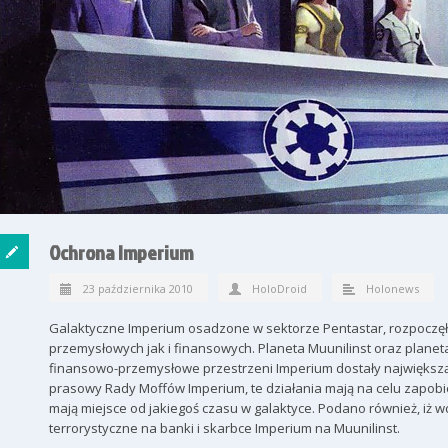
Ochrona Imperium
23 października 2010
HoloDroid
Holonews
Galaktyczne Imperium osadzone w sektorze Pentastar, rozpoczę
przemysłowych jak i finansowych. Planeta Muunilinst oraz plane
finansowo-przemysłowe przestrzeni Imperium dostały największą 
prasowy Rady Moffów Imperium, te działania mają na celu zapobi
mają miejsce od jakiegoś czasu w galaktyce. Podano również, iż wc
terrorystyczne na banki i skarbce Imperium na Muunilinst.