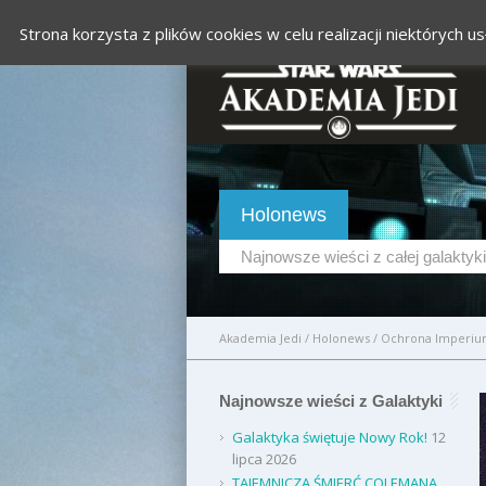
Strona korzysta z plików cookies w celu realizacji niektórych
Holonews
Najnowsze wieści z całej galaktyki
Akademia Jedi
/
Holonews
/
Ochrona Imperi
Najnowsze wieści z Galaktyki
Galaktyka świętuje Nowy Rok!
12
lipca 2026
TAJEMNICZA ŚMIERĆ COLEMANA