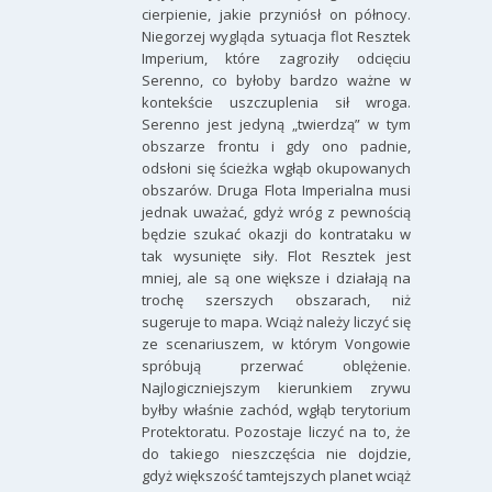
cierpienie, jakie przyniósł on północy.
Niegorzej wygląda sytuacja flot Resztek
Imperium, które zagroziły odcięciu
Serenno, co byłoby bardzo ważne w
kontekście uszczuplenia sił wroga.
Serenno jest jedyną „twierdzą” w tym
obszarze frontu i gdy ono padnie,
odsłoni się ścieżka wgłąb okupowanych
obszarów. Druga Flota Imperialna musi
jednak uważać, gdyż wróg z pewnością
będzie szukać okazji do kontrataku w
tak wysunięte siły. Flot Resztek jest
mniej, ale są one większe i działają na
trochę szerszych obszarach, niż
sugeruje to mapa. Wciąż należy liczyć się
ze scenariuszem, w którym Vongowie
spróbują przerwać oblężenie.
Najlogiczniejszym kierunkiem zrywu
byłby właśnie zachód, wgłąb terytorium
Protektoratu. Pozostaje liczyć na to, że
do takiego nieszczęścia nie dojdzie,
gdyż większość tamtejszych planet wciąż