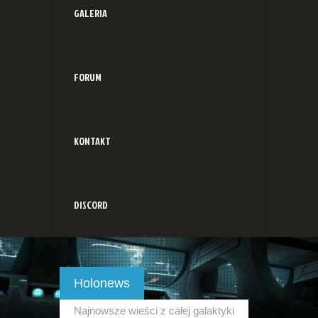
GALERIA
FORUM
KONTAKT
DISCORD
Holonews
Najnowsze wieści z całej galaktyki