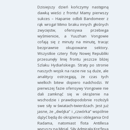
Dzisiejszy dzień kończymy następną
dawką wieści z frontu! Mamy pierwszy
sukces – Hapanie odbili Bandomeer z
rąk wroga! Mimo braku innych głośnych
zwycięstw, ofensywa przebiega
wyśmienicie, a Yuuzhan Vongowie
cofają się z minuty na minutę, tracąc
bezprawnie okupowane sektory.
Wszystkie cztery floty Nowej Republiki
przesunęły linię frontu jeszcze bliżej
Szlaku Hydiańskiego. Straty po stronie
naszych wojsk na razie nie są duże, ale
analitycy ostrzegają, że czas tych
wielkich bitew dopiero nadchodzi. W
pierwszej fazie ofensywy Vongowie nie
dali zamknąć się w okrążenie na
wschodzie i prawdopodobnie rozłożyli
swe siły w światach-twierdzach. Jest już
jasne, że „dwójka” i „czwórka” wspólnie
dążyć będą do okrążenia i oblegania Ord
Radama, natomiast flota Antillesa
wyruszy na Mirial. Siły Admirała Kre’feya