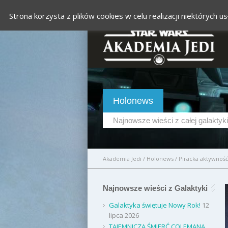
Strona korzysta z plików cookies w celu realizacji niektórych
Holonews
Najnowsze wieści z całej galaktyki
Akademia Jedi
/
Holonews
/
Piracka aktywnoś
Najnowsze wieści z Galaktyki
Galaktyka świętuje Nowy Rok!
12
lipca 2026
TAJEMNICZA ŚMIERĆ COLEMANA