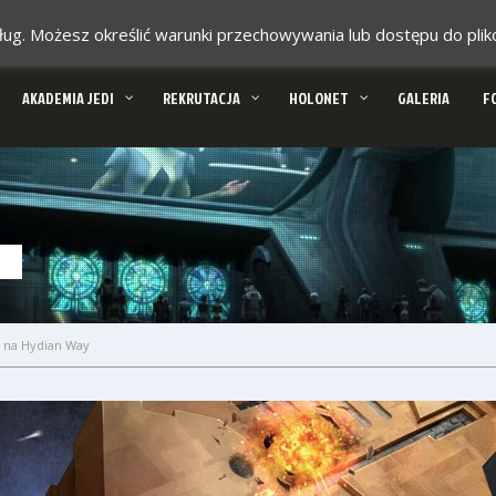
 usług. Możesz określić warunki przechowywania lub dostępu do pl
AKADEMIA JEDI
REKRUTACJA
HOLONET
GALERIA
F
ć na Hydian Way