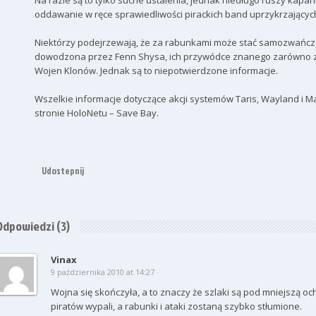
Na razie są to tylko suche ustalenia, jednak niedługo ruszy kapani
oddawanie w ręce sprawiedliwości pirackich band uprzykrzającyc
Niektórzy podejrzewają, że za rabunkami może stać samozwańcz
dowodzona przez Fenn Shysa, ich przywódce znanego zarówno z
Wojen Klonów. Jednak są to niepotwierdzone informacje.
Wszelkie informacje dotyczące akcji systemów Taris, Wayland i M
stronie HoloNetu – Save Bay.
Udostepnij
Odpowiedzi
(3)
Vinax
9 października 2010 at 14:27 ·
Wojna się skończyła, a to znaczy że szlaki są pod mniejszą o
piratów wypali, a rabunki i ataki zostaną szybko stłumione.