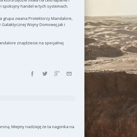
a która będzie miała na celu łapanie i
h spokojny handel w tych systemach.
a grupa zwana Protektorzy Mandalore,
 Galaktycznej Wojny Domowej jak i
andalore znajdziecie na specjalnej
chroną. Miejmy nadzieję że ta nagonka na