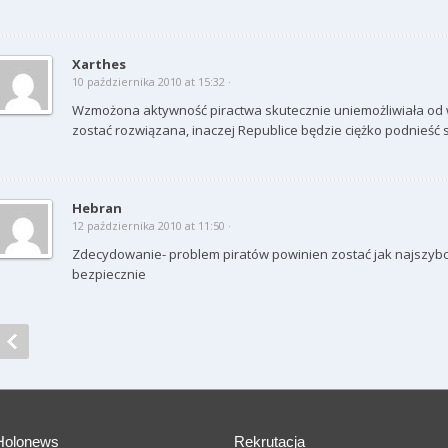
Xarthes
10 października 2010 at 15:32 ·
Wzmożona aktywność piractwa skutecznie uniemożliwiała od
zostać rozwiązana, inaczej Republice będzie ciężko podnieść
Hebran
12 października 2010 at 11:50 ·
Zdecydowanie- problem piratów powinien zostać jak najszybci
bezpiecznie
Holonews
Rekrutacja