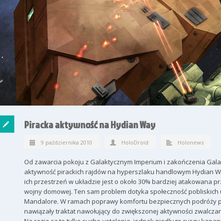
Piracka aktywność na Hydian Way
9 października 2010
HoloDroid
Holonews
Od zawarcia pokoju z Galaktycznym Imperium i zakończenia Gal
aktywność pirackich rajdów na hyperszlaku handlowym Hydian Way
ich przestrzeń w układzie jest o około 30% bardziej atakowana pr
wojny domowej. Ten sam problem dotyka społeczność pobliskich 
Mandalore. W ramach poprawy komfortu bezpiecznych podróży po
nawiązały traktat nawołujący do zwiększonej aktywności zwalczan