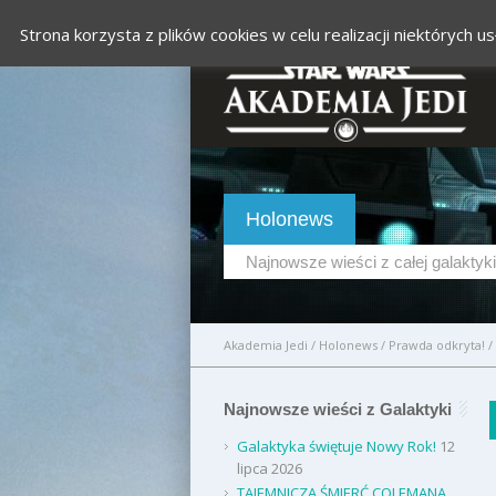
Strona korzysta z plików cookies w celu realizacji niektórych
Holonews
Najnowsze wieści z całej galaktyki
Akademia Jedi
/
Holonews
/
Prawda odkryta!
/
Najnowsze wieści z Galaktyki
Galaktyka świętuje Nowy Rok!
12
lipca 2026
TAJEMNICZA ŚMIERĆ COLEMANA