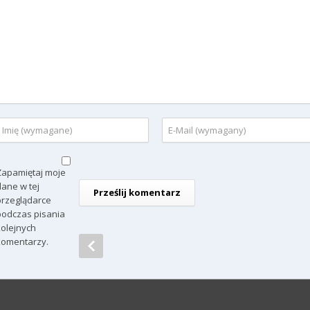
Zapamiętaj moje
dane w tej
przeglądarce
podczas pisania
kolejnych
komentarzy.