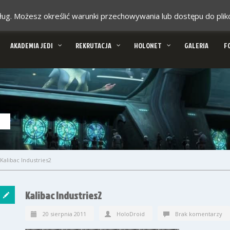
 usług. Możesz określić warunki przechowywania lub dostępu do pl
AKADEMIA JEDI
REKRUTACJA
HOLONET
GALERIA
F
Kalibac Industries2
Kalibac Industries2
20 sierpnia 2011
HoloDroid
Brak komentarzy