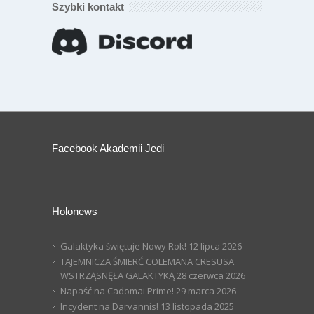
Szybki kontakt
Facebook Akademii Jedi
Holonews
Galaktyka świętuje Nowy Rok!
12 lipca 2026
TAJEMNICZA ŚMIERĆ COLEMANA CRESUSA
WSTRZĄSNĘŁA GALAKTYKĄ
28 czerwca 2026
Napaść na Cadomai Prime!
29 marca 2026
Incydent na Darvannis!
13 listopada 2025