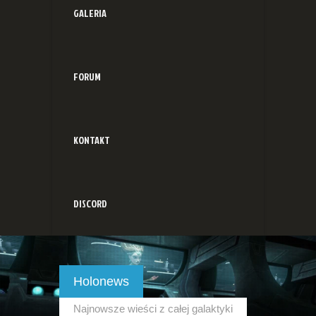
GALERIA
FORUM
KONTAKT
DISCORD
Holonews
Najnowsze wieści z całej galaktyki