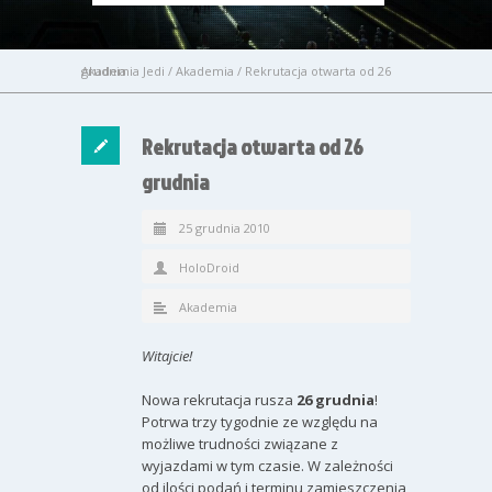
Akademia Jedi
Rekrutacja otwarta od 26 grudnia
/
Akademia
/
Rekrutacja otwarta od 26
grudnia
25 grudnia 2010
HoloDroid
Akademia
Witajcie!
Nowa rekrutacja rusza
26 grudnia
!
Potrwa trzy tygodnie ze względu na
możliwe trudności związane z
wyjazdami w tym czasie. W zależności
od ilości podań i terminu zamieszczenia