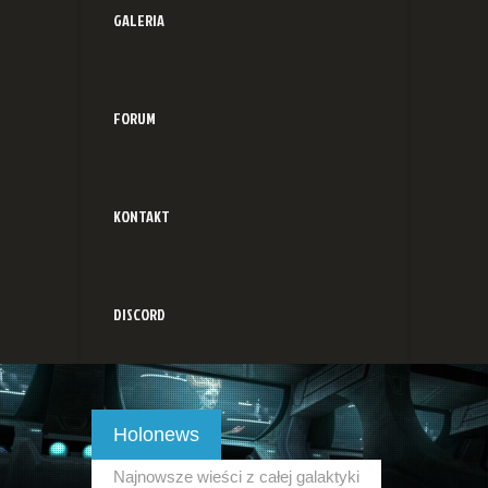
GALERIA
FORUM
KONTAKT
DISCORD
Holonews
Najnowsze wieści z całej galaktyki