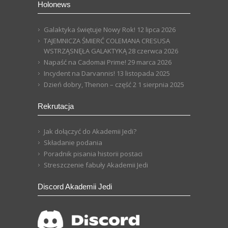
Holonews
Galaktyka świętuje Nowy Rok!
12 lipca 2026
TAJEMNICZA ŚMIERĆ COLEMANA CRESUSA
WSTRZĄSNĘŁA GALAKTYKĄ
28 czerwca 2026
Napaść na Cadomai Prime!
29 marca 2026
Incydent na Darvannis!
13 listopada 2025
Dzień dobry, Thenon – część 2
1 sierpnia 2025
Rekrutacja
Jak dołączyć do Akademii Jedi?
Składanie podania
Poradnik pisania historii postaci
Streszczenie fabuły Akademii Jedi
Discord Akademii Jedi