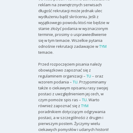
reklam na zewnętrznych serwisach
długość rekrutacji może jednak ulec
wydłużeniu bądź skróceniu. Jeśli z
wyjątkowego powodu ktoś nie będzie w
stanie złożyć podania w wyznaczonym
terminie, prosimy o usprawiedliwienie
się w tym temacie. Wszelkie pytania
odnośnie rekrutacji zadawajcie w
TYM
temacie.
Przed rozpoczęciem pisania należy
obowiązkowo zapoznać się z
regulaminem organizacji –
TU
– oraz
wzorem podania –
TU
. Przypominamy
także o ciekawym opisaniu rasy swojej
postaci z uwzględnieniem jej cech, w
czym pomoże spis ras –
TU
. Warto
również zapoznać się z
TYM
poradnikiem dotyczącym odgrywania
postaci, a w szczególności z drugim i
pierwszym postem. Życzymy wielu
ciekawych pomysłów i udanych historii!