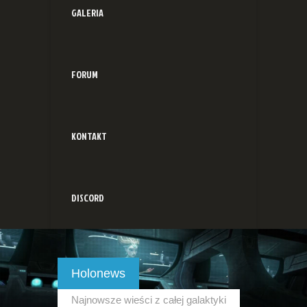
GALERIA
FORUM
KONTAKT
DISCORD
Holonews
Najnowsze wieści z całej galaktyki