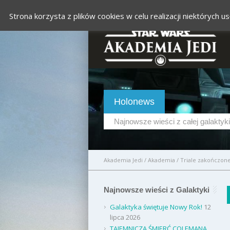
Strona korzysta z plików cookies w celu realizacji niektórych
Holonews
Najnowsze wieści z całej galaktyki
Akademia Jedi
/
Akademia
/
Triale zakończon
Najnowsze wieści z Galaktyki
Galaktyka świętuje Nowy Rok!
12
lipca 2026
TAJEMNICZA ŚMIERĆ COLEMANA