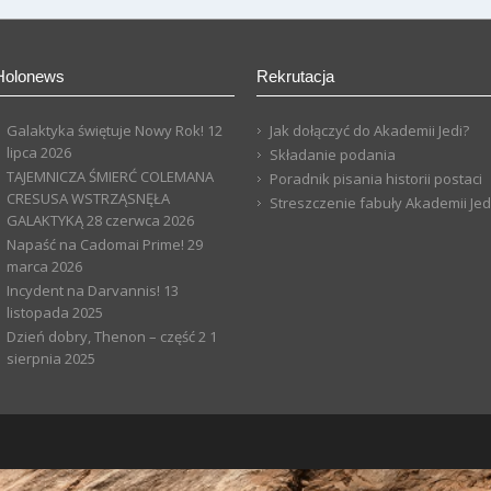
Holonews
Rekrutacja
Galaktyka świętuje Nowy Rok!
12
Jak dołączyć do Akademii Jedi?
lipca 2026
Składanie podania
TAJEMNICZA ŚMIERĆ COLEMANA
Poradnik pisania historii postaci
CRESUSA WSTRZĄSNĘŁA
Streszczenie fabuły Akademii Jed
GALAKTYKĄ
28 czerwca 2026
Napaść na Cadomai Prime!
29
marca 2026
Incydent na Darvannis!
13
listopada 2025
Dzień dobry, Thenon – część 2
1
sierpnia 2025