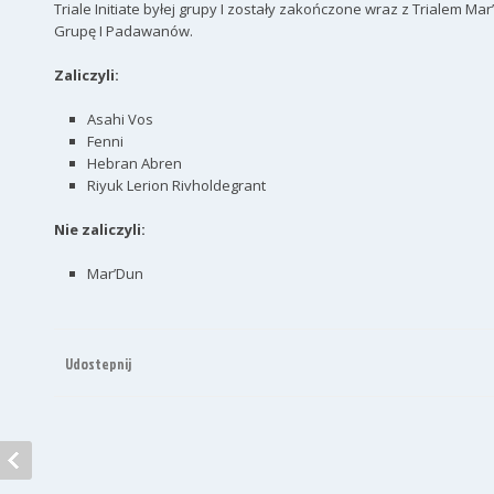
Triale Initiate byłej grupy I zostały zakończone wraz z Trialem Ma
Grupę I Padawanów.
Zaliczyli:
Asahi Vos
Fenni
Hebran Abren
Riyuk Lerion Rivholdegrant
Nie zaliczyli:
Mar’Dun
Udostepnij