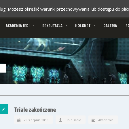
 usług. Możesz określić warunki przechowywania lub dostępu do pl
AKADEMIA JEDI
REKRUTACJA
HOLONET
GALERIA
F
e
Triale zakończone
29 sierpnia 2010
HoloDroid
Akademia