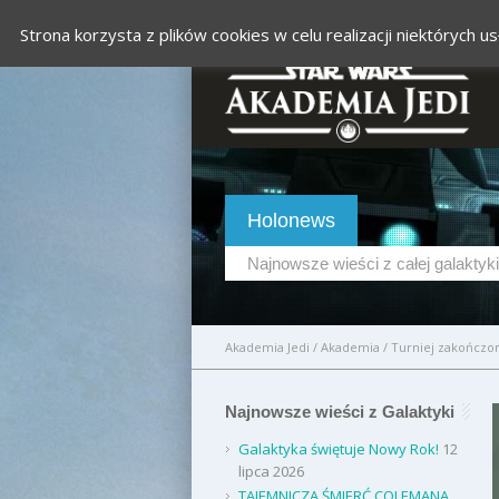
Strona korzysta z plików cookies w celu realizacji niektórych
Holonews
Najnowsze wieści z całej galaktyki
Akademia Jedi
/
Akademia
/
Turniej zakończo
Najnowsze wieści z Galaktyki
Galaktyka świętuje Nowy Rok!
12
lipca 2026
TAJEMNICZA ŚMIERĆ COLEMANA