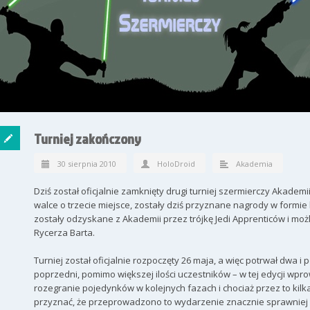
Turniej zakończony
30 sierpnia 2010
HoloDroid
Akademia
Dziś został oficjalnie zamknięty drugi turniej szermierczy Akademi
walce o trzecie miejsce, zostały dziś przyznane nagrody w formie 
zostały odzyskane z Akademii przez trójkę Jedi Apprenticów i mo
Rycerza Barta.
Turniej został oficjalnie rozpoczęty 26 maja, a więc potrwał dwa i p
poprzedni, pomimo większej ilości uczestników – w tej edycji wpr
rozegranie pojedynków w kolejnych fazach i chociaż przez to kilk
przyznać, że przeprowadzono to wydarzenie znacznie sprawniej i