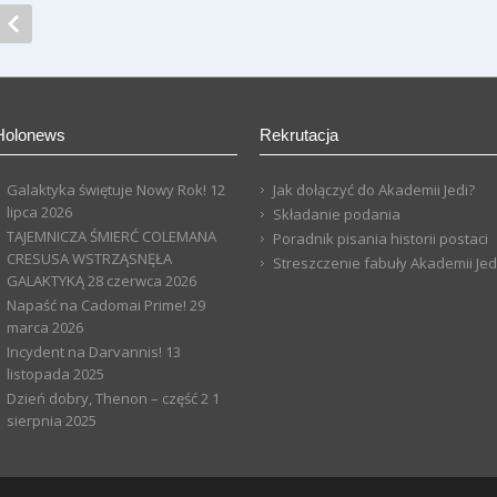
Holonews
Rekrutacja
Galaktyka świętuje Nowy Rok!
12
Jak dołączyć do Akademii Jedi?
lipca 2026
Składanie podania
TAJEMNICZA ŚMIERĆ COLEMANA
Poradnik pisania historii postaci
CRESUSA WSTRZĄSNĘŁA
Streszczenie fabuły Akademii Jed
GALAKTYKĄ
28 czerwca 2026
Napaść na Cadomai Prime!
29
marca 2026
Incydent na Darvannis!
13
listopada 2025
Dzień dobry, Thenon – część 2
1
sierpnia 2025