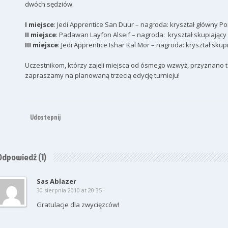
dwóch sędziów.
I miejsce
: Jedi Apprentice San Duur – nagroda: kryształ główny Po
II miejsce
: Padawan Layfon Alseif – nagroda: kryształ skupiający
III miejsce
: Jedi Apprentice Ishar Kal Mor – nagroda: kryształ skup
Uczestnikom, którzy zajęli miejsca od ósmego wzwyż, przyznano t
zapraszamy na planowaną trzecią edycję turnieju!
Udostepnij
Odpowiedź
(1)
Sas Ablazer
30 sierpnia 2010 at 20:35 ·
Gratulacje dla zwycięzców!