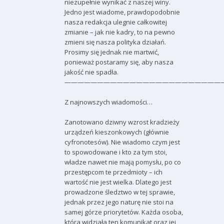
niezupełnie wynikać z naszej winy.
Jedno jest wiadome, prawdopodobnie
nasza redakcja ulegnie całkowitej
zmianie – jak nie kadry, to na pewno
zmieni się nasza polityka działań.
Prosimy się jednak nie martwić,
ponieważ postaramy się, aby nasza
jakość nie spadła.
————————————————————————
Z najnowszych wiadomości…
Zanotowano dziwny wzrost kradzieży
urządzeń kieszonkowych (głównie
cyfronotesów). Nie wiadomo czym jest
to spowodowane i kto za tym stoi,
władze nawet nie mają pomysłu, po co
przestępcom te przedmioty – ich
wartość nie jest wielka. Dlatego jest
prowadzone śledztwo w tej sprawie,
jednak przez jego naturę nie stoi na
samej górze priorytetów. Każda osoba,
która widziała ten komunikat oraz jej