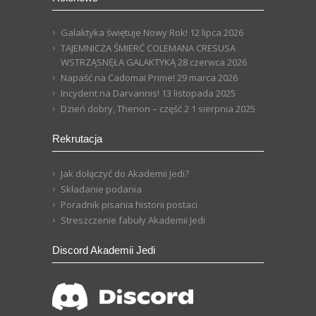
Galaktyka świętuje Nowy Rok!
12 lipca 2026
TAJEMNICZA ŚMIERĆ COLEMANA CRESUSA
WSTRZĄSNĘŁA GALAKTYKĄ
28 czerwca 2026
Napaść na Cadomai Prime!
29 marca 2026
Incydent na Darvannis!
13 listopada 2025
Dzień dobry, Thenon – część 2
1 sierpnia 2025
Rekrutacja
Jak dołączyć do Akademii Jedi?
Składanie podania
Poradnik pisania historii postaci
Streszczenie fabuły Akademii Jedi
Discord Akademii Jedi