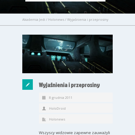
Akademia Jedi
/
Holonews
/
Wyjaśnienia i przeprosiny
Wyjaśnienia i przeprosiny
8 grudnia 2011
HoloDroid
Holonews
Wszyscy widzowie zapewne zauważyli