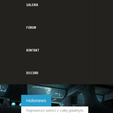
GALERIA
FORUM
KONTAKT
DISCORD
Holonews
Najnowsze wieści z całej galaktyki