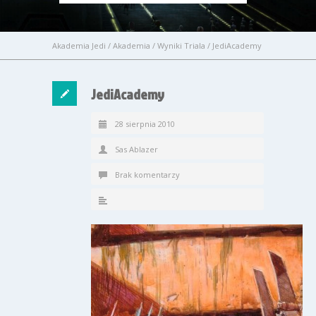
Akademia Jedi
/
Akademia
/
Wyniki Triala
/
JediAcademy
JediAcademy
28 sierpnia 2010
Sas Ablazer
Brak komentarzy