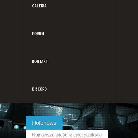
GALERIA
FORUM
KONTAKT
DISCORD
Holonews
Najnowsze wieści z całej galaktyki