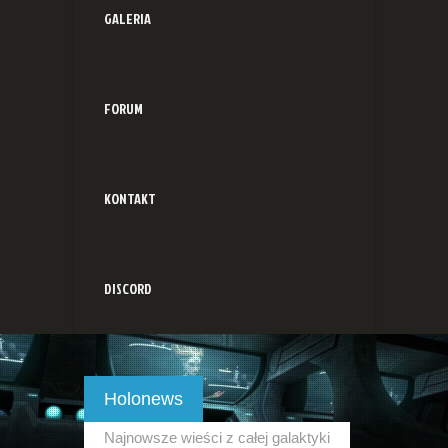
GALERIA
FORUM
KONTAKT
DISCORD
Holonews
Najnowsze wieści z całej galaktyki