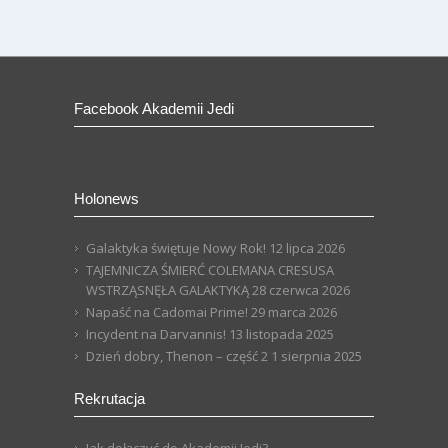
Facebook Akademii Jedi
Holonews
Galaktyka świętuje Nowy Rok!
12 lipca 2026
TAJEMNICZA ŚMIERĆ COLEMANA CRESUSA
WSTRZĄSNĘŁA GALAKTYKĄ
28 czerwca 2026
Napaść na Cadomai Prime!
29 marca 2026
Incydent na Darvannis!
13 listopada 2025
Dzień dobry, Thenon – część 2
1 sierpnia 2025
Rekrutacja
Jak dołączyć do Akademii Jedi?