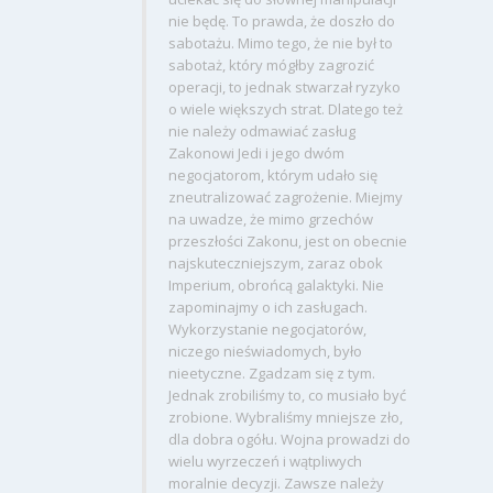
nie będę. To prawda, że doszło do
sabotażu. Mimo tego, że nie był to
sabotaż, który mógłby zagrozić
operacji, to jednak stwarzał ryzyko
o wiele większych strat. Dlatego też
nie należy odmawiać zasług
Zakonowi Jedi i jego dwóm
negocjatorom, którym udało się
zneutralizować zagrożenie. Miejmy
na uwadze, że mimo grzechów
przeszłości Zakonu, jest on obecnie
najskuteczniejszym, zaraz obok
Imperium, obrońcą galaktyki. Nie
zapominajmy o ich zasługach.
Wykorzystanie negocjatorów,
niczego nieświadomych, było
nieetyczne. Zgadzam się z tym.
Jednak zrobiliśmy to, co musiało być
zrobione. Wybraliśmy mniejsze zło,
dla dobra ogółu. Wojna prowadzi do
wielu wyrzeczeń i wątpliwych
moralnie decyzji. Zawsze należy