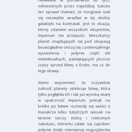
niewielkie w porównaniu do tych,
odniesionych przez najeźdźcę. Sukces
ten sprawił również, że Vongowie stali
się niezwykle wrażliwi w tej okolicy
galaktyki na kontratak. Jest to okazja,
której zdaniem wszystkich ekspertów,
Imperium nie przepuści. Mieszkańcy
planet znajdujących się pod okupacją
bezwzględnie cieszą się z potencjalnego
wyzwolenia i jedynie część elit
intelektualnych, pamiętających jeszcze
czasy sprzed Bitwy o Endor, ma co do
tego obawy.
Warto wspomnieć, że oczywiście
ludność planety celebruje bitwę, która
tylko pogłębiła ich i tak już wysoką wiarę
w opatrzność Imperium, jednak na
krótko po bitwie rozniosły się wieści o
masakrze kilku tubylczych wiosek na
terenie tarczy stolicy i rzekomym
sabotażu, któremu udało się zapobiec
jedynie dzięki interwencji negocjatorów