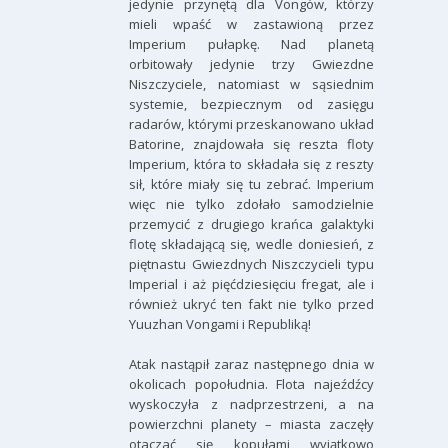
jedynie przynętą dla Vongów, którzy
mieli wpaść w zastawioną przez
Imperium pułapkę. Nad planetą
orbitowały jedynie trzy Gwiezdne
Niszczyciele, natomiast w sąsiednim
systemie, bezpiecznym od zasięgu
radarów, którymi przeskanowano układ
Batorine, znajdowała się reszta floty
Imperium, która to składała się z reszty
sił, które miały się tu zebrać. Imperium
więc nie tylko zdołało samodzielnie
przemycić z drugiego krańca galaktyki
flotę składającą się, wedle doniesień, z
piętnastu Gwiezdnych Niszczycieli typu
Imperial i aż pięćdziesięciu fregat, ale i
również ukryć ten fakt nie tylko przed
Yuuzhan Vongami i Republiką!
Atak nastąpił zaraz następnego dnia w
okolicach popołudnia. Flota najeźdźcy
wyskoczyła z nadprzestrzeni, a na
powierzchni planety – miasta zaczęły
otaczać się kopułami wyjątkowo