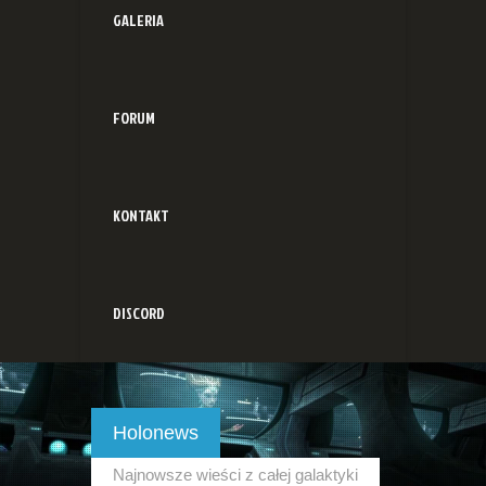
GALERIA
FORUM
KONTAKT
DISCORD
Holonews
Najnowsze wieści z całej galaktyki