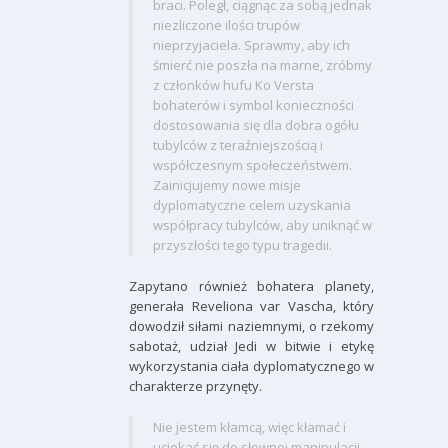
braci. Poległ, ciągnąc za sobą jednak
niezliczone ilości trupów
nieprzyjaciela. Sprawmy, aby ich
śmierć nie poszła na marne, zróbmy
z członków hufu Ko Versta
bohaterów i symbol konieczności
dostosowania się dla dobra ogółu
tubylców z teraźniejszością i
współczesnym społeczeństwem.
Zainicjujemy nowe misje
dyplomatyczne celem uzyskania
współpracy tubylców, aby uniknąć w
przyszłości tego typu tragedii.
Zapytano również bohatera planety,
generała Reveliona var Vascha, który
dowodził siłami naziemnymi, o rzekomy
sabotaż, udział Jedi w bitwie i etykę
wykorzystania ciała dyplomatycznego w
charakterze przynęty.
Nie jestem kłamcą, więc kłamać i
uciekać się do słownej manipulacji