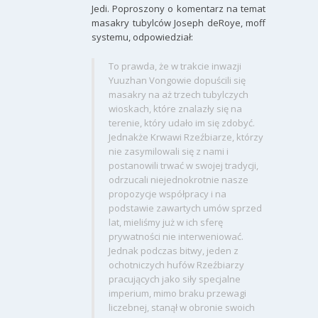
Jedi. Poproszony o komentarz na temat
masakry tubylców Joseph deRoye, moff
systemu, odpowiedział:
To prawda, że w trakcie inwazji
Yuuzhan Vongowie dopuścili się
masakry na aż trzech tubylczych
wioskach, które znalazły się na
terenie, który udało im się zdobyć.
Jednakże Krwawi Rzeźbiarze, którzy
nie zasymilowali się z nami i
postanowili trwać w swojej tradycji,
odrzucali niejednokrotnie nasze
propozycje współpracy i na
podstawie zawartych umów sprzed
lat, mieliśmy już w ich sferę
prywatności nie interweniować.
Jednak podczas bitwy, jeden z
ochotniczych hufów Rzeźbiarzy
pracujących jako siły specjalne
imperium, mimo braku przewagi
liczebnej, stanął w obronie swoich