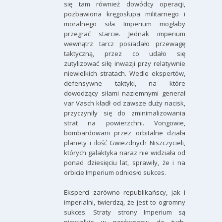
się tam również dowódcy operacji,
pozbawiona kręgosłupa militarnego i
moralnego siła Imperium mogłaby
przegrać starcie. Jednak imperium
wewnątrz tarcz posiadało przewagę
taktyczną, przez co udało się
zutylizować siłę inwazji przy relatywnie
niewielkich stratach. Wedle ekspertów,
defensywne taktyki, na które
dowodzący siłami naziemnymi generał
var Vasch kładł od zawsze duży nacisk,
przyczyniły się do zminimalizowania
strat na powierzchni. Vongowie,
bombardowani przez orbitalne działa
planety i ilość Gwiezdnych Niszczycieli,
których galaktyka naraz nie widziała od
ponad dziesięciu lat, sprawiły, że i na
orbicie Imperium odniosło sukces.
Eksperci zarówno republikańscy, jak i
imperialni, twierdzą, że jest to ogromny
sukces. Straty strony Imperium są