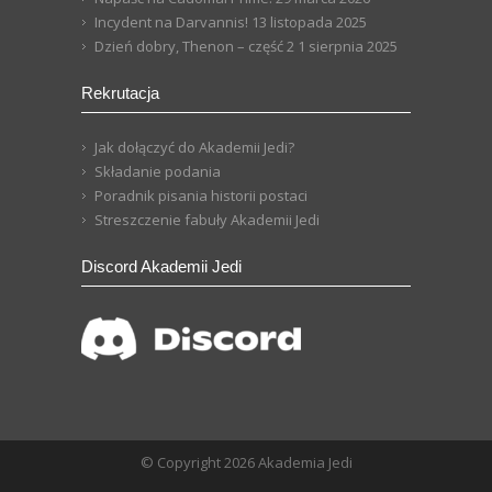
Incydent na Darvannis!
13 listopada 2025
Dzień dobry, Thenon – część 2
1 sierpnia 2025
Rekrutacja
Jak dołączyć do Akademii Jedi?
Składanie podania
Poradnik pisania historii postaci
Streszczenie fabuły Akademii Jedi
Discord Akademii Jedi
© Copyright 2026 Akademia Jedi