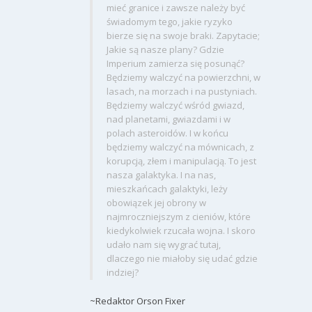
mieć granice i zawsze należy być
świadomym tego, jakie ryzyko
bierze się na swoje braki. Zapytacie;
Jakie są nasze plany? Gdzie
Imperium zamierza się posunąć?
Będziemy walczyć na powierzchni, w
lasach, na morzach i na pustyniach.
Będziemy walczyć wśród gwiazd,
nad planetami, gwiazdami i w
polach asteroidów. I w końcu
będziemy walczyć na mównicach, z
korupcją, złem i manipulacją. To jest
nasza galaktyka. I na nas,
mieszkańcach galaktyki, leży
obowiązek jej obrony w
najmroczniejszym z cieniów, które
kiedykolwiek rzucała wojna. I skoro
udało nam się wygrać tutaj,
dlaczego nie miałoby się udać gdzie
indziej?
~Redaktor Orson Fixer