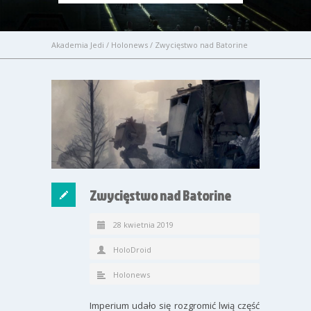
Akademia Jedi
/
Holonews
/
Zwycięstwo nad Batorine
Zwycięstwo nad Batorine
28 kwietnia 2019
HoloDroid
Holonews
Imperium udało się rozgromić lwią część