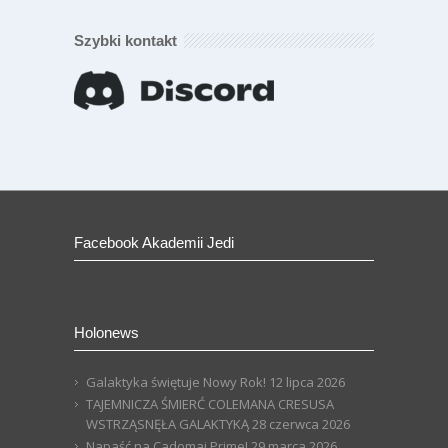
Szybki kontakt
Facebook Akademii Jedi
Holonews
Galaktyka świętuje Nowy Rok!
12 lipca 2026
TAJEMNICZA ŚMIERĆ COLEMANA CRESUSA
WSTRZĄSNĘŁA GALAKTYKĄ
28 czerwca 2026
Napaść na Cadomai Prime!
29 marca 2026