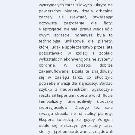
wytrzymałych tarcz siłowych. Ukryte na
powierzchni planety działa orbitalne
zaczęły się ujawniać, stwarzając
oczywiste zagrożenie dla floty.
Nieprzyjaciel nie miał prawa wiedzieć o
owym sprzęcie, ponieważ była to
technologia unikatowa dla planety,
której ludzkie społeczeństwo przez lata
pozostawało w izolacji i zdołało
wykształcić niekonwencjonalne systemy
obronne. W dodatku dobrze
zakamuflowane. Działa te znajdowały
się w zasięgu tarcz, co stworzyło
potrzebę inwazji dla najeźdźcy. Bardzo
szybko z nadprzestrzeni wyskoczyła
reszta sił Imperium i obecne w ich flocie
Immobilizery uniemożliwiły ucieczkę
nieprzyjacielowi. Dlatego też cała
inwazja skupiła się na stolicy planety.
Eksperci twierdzą, że gdyby Vongom
udało się zniszczyć generatory tarcz
stolicy i ją zbombardować, a znajdowali