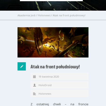
Akademia Jedi
/
Holonews
/
Atak na front południowy!
Atak na front południowy!
19 kwietnia 2020
HoloDroid
Holonews
Z ostatniej chwili – na froncie