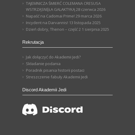
TAJEMNICZA ŚMIERĆ COLEMANA CRESUSA
WSTRZĄSNĘŁA GALAKTYKĄ
28 czerwca 2026
Napaść na Cadomai Prime!
29 marca 2026
Incydent na Darvannis!
13 listopada 2025
Dzień dobry, Thenon – część 2
1 sierpnia 2025
Rekrutacja
Jak dołączyć do Akademii Jedi?
Składanie podania
Poradnik pisania historii postaci
Streszczenie fabuły Akademii Jedi
Discord Akademii Jedi