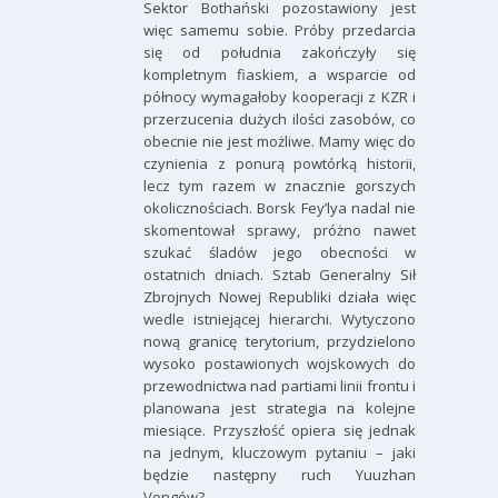
Sektor Bothański pozostawiony jest
więc samemu sobie. Próby przedarcia
się od południa zakończyły się
kompletnym fiaskiem, a wsparcie od
północy wymagałoby kooperacji z KZR i
przerzucenia dużych ilości zasobów, co
obecnie nie jest możliwe. Mamy więc do
czynienia z ponurą powtórką historii,
lecz tym razem w znacznie gorszych
okolicznościach. Borsk Fey’lya nadal nie
skomentował sprawy, próżno nawet
szukać śladów jego obecności w
ostatnich dniach. Sztab Generalny Sił
Zbrojnych Nowej Republiki działa więc
wedle istniejącej hierarchi. Wytyczono
nową granicę terytorium, przydzielono
wysoko postawionych wojskowych do
przewodnictwa nad partiami linii frontu i
planowana jest strategia na kolejne
miesiące. Przyszłość opiera się jednak
na jednym, kluczowym pytaniu – jaki
będzie następny ruch Yuuzhan
Vongów?