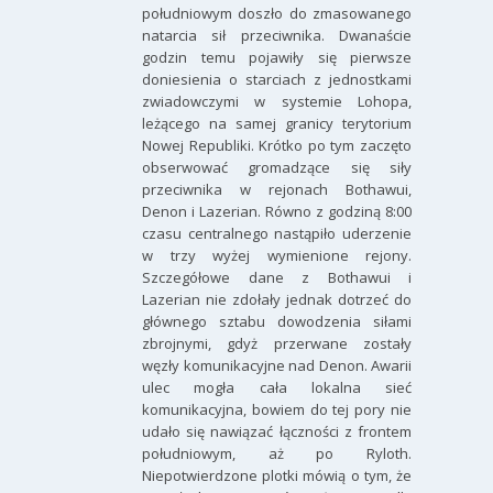
południowym doszło do zmasowanego
natarcia sił przeciwnika. Dwanaście
godzin temu pojawiły się pierwsze
doniesienia o starciach z jednostkami
zwiadowczymi w systemie Lohopa,
leżącego na samej granicy terytorium
Nowej Republiki. Krótko po tym zaczęto
obserwować gromadzące się siły
przeciwnika w rejonach Bothawui,
Denon i Lazerian. Równo z godziną 8:00
czasu centralnego nastąpiło uderzenie
w trzy wyżej wymienione rejony.
Szczegółowe dane z Bothawui i
Lazerian nie zdołały jednak dotrzeć do
głównego sztabu dowodzenia siłami
zbrojnymi, gdyż przerwane zostały
węzły komunikacyjne nad Denon. Awarii
ulec mogła cała lokalna sieć
komunikacyjna, bowiem do tej pory nie
udało się nawiązać łączności z frontem
południowym, aż po Ryloth.
Niepotwierdzone plotki mówią o tym, że