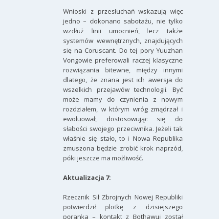
Wnioski z przesłuchań wskazują więc
jedno – dokonano sabotażu, nie tylko
wzdłuż linii umocnień, lecz także
systemów wewnętrznych, znajdujących
się na Coruscant. Do tej pory Yuuzhan
Vongowie preferowali raczej klasyczne
rozwiązania bitewne, między innymi
dlatego, że znana jest ich awersja do
wszelkich przejawów technologii. Być
może mamy do czynienia z nowym
rozdziałem, w którym wróg zmądrzał i
ewoluował, dostosowując się do
słabości swojego przeciwnika. Jeżeli tak
właśnie się stało, to i Nowa Republika
zmuszona będzie zrobić krok naprzód,
póki jeszcze ma możliwość.
Aktualizacja 7:
Rzecznik Sił Zbrojnych Nowej Republiki
potwierdził plotkę z dzisiejszego
poranka – kontakt z Bothawui został