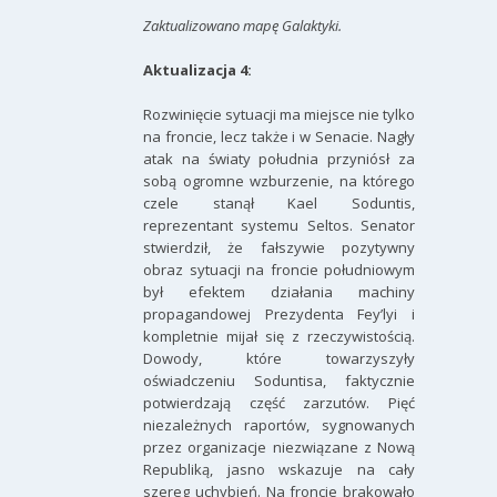
Zaktualizowano mapę Galaktyki.
Aktualizacja 4:
Rozwinięcie sytuacji ma miejsce nie tylko
na froncie, lecz także i w Senacie. Nagły
atak na światy południa przyniósł za
sobą ogromne wzburzenie, na którego
czele stanął Kael Soduntis,
reprezentant systemu Seltos. Senator
stwierdził, że fałszywie pozytywny
obraz sytuacji na froncie południowym
był efektem działania machiny
propagandowej Prezydenta Fey’lyi i
kompletnie mijał się z rzeczywistością.
Dowody, które towarzyszyły
oświadczeniu Soduntisa, faktycznie
potwierdzają część zarzutów. Pięć
niezależnych raportów, sygnowanych
przez organizacje niezwiązane z Nową
Republiką, jasno wskazuje na cały
szereg uchybień. Na froncie brakowało