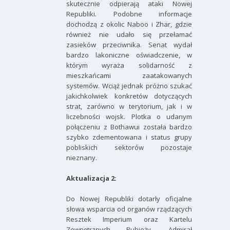
skutecznie odpierają ataki Nowej
Republiki. Podobne informacje
dochodzą z okolic Naboo i Zhar, gdzie
również nie udało się przełamać
zasieków przeciwnika. Senat wydał
bardzo lakoniczne oświadczenie, w
którym wyraża solidarność z
mieszkańcami zaatakowanych
systemów. Wciąż jednak próżno szukać
jakichkolwiek konkretów dotyczących
strat, zarówno w terytorium, jak i w
liczebności wojsk. Plotka o udanym
połączeniu z Bothawui została bardzo
szybko zdementowana i status grupy
pobliskich sektorów pozostaje
nieznany.
Aktualizacja 2:
Do Nowej Republiki dotarły oficjalne
słowa wsparcia od organów rządzących
Resztek Imperium oraz Kartelu
Zewnętrznych Rubieży. Admirał