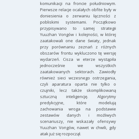
komunikacji na froncie południowym.
Pierwsze relacje ocalałych obfite były w
doniesienia o zerwaniu łączności z
pobliskimi systemami. Początkowo
przypisywano to samej strategii
Yuuzhan Vongów i kolejności, w której
zaatakowali one dane światy, jednak
przy porównaniu zeznań z różnych
obszarów frontu wykluczono tę wersję
wydarzeń. Cisza w eterze wystąpiła
jednocześnie we wszystkich
zaatakowanych sektorach. Zawiodły
również sieci wczesnego ostrzegania,
czyli aparatura oparta nie tylko o
czujniki, lecz także skomplikowaną
sztuczną inteligencję. Algorytmy
predykcyjne, które modelują
zachowania wroga na podstawie
zestawów danych i możliwych
scenariuszy, nie wskazały ofensywy
Yuuzhan Vongów, nawet w chwili, gdy
atak już się rozpoczął.