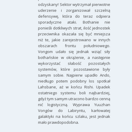
odzyskany! Sektor wytrzymał pierwotne
uderzenie i zorganizował szczelną
defensywę, która do teraz odpiera
sporadyczne ataki. Bothanie nie
ponieśli dotkliwych strat, ilość jednostek
przeciwnika okazała się być mniejsza
niż te, jakie zarejestrowano w innych
obszarach frontu południowego.
Vongom udało się jednak wziąć siły
bothańskie w okrążenie, a następnie
wykorzystać słabość pozostałych
systemów, które pozostawione były
samym sobie. Najpierw upadło Ando,
niedługo potem podobny los spotkał
Lahsbane, aż w końcu Rishi. Upadek
ostatniego systemu boli najbardziej,
gdyż tym samym utracono bardzo cenną
nić logistyczną. Wyprawa Yuuzhan
Vongów do Labiryntu, karłowatej
galaktyki na końcu szlaku, jest jednak
mało prawdopodobna.