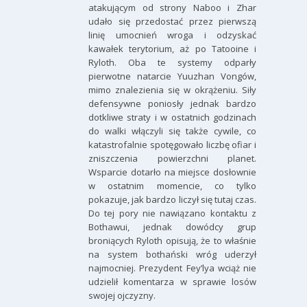
atakującym od strony Naboo i Zhar
udało się przedostać przez pierwszą
linię umocnień wroga i odzyskać
kawałek terytorium, aż po Tatooine i
Ryloth. Oba te systemy odparły
pierwotne natarcie Yuuzhan Vongów,
mimo znalezienia się w okrążeniu. Siły
defensywne poniosły jednak bardzo
dotkliwe straty i w ostatnich godzinach
do walki włączyli się także cywile, co
katastrofalnie spotęgowało liczbę ofiar i
zniszczenia powierzchni planet.
Wsparcie dotarło na miejsce dosłownie
w ostatnim momencie, co tylko
pokazuje, jak bardzo liczył się tutaj czas.
Do tej pory nie nawiązano kontaktu z
Bothawui, jednak dowódcy grup
broniących Ryloth opisują, że to właśnie
na system bothański wróg uderzył
najmocniej. Prezydent Fey’lya wciąż nie
udzielił komentarza w sprawie losów
swojej ojczyzny.