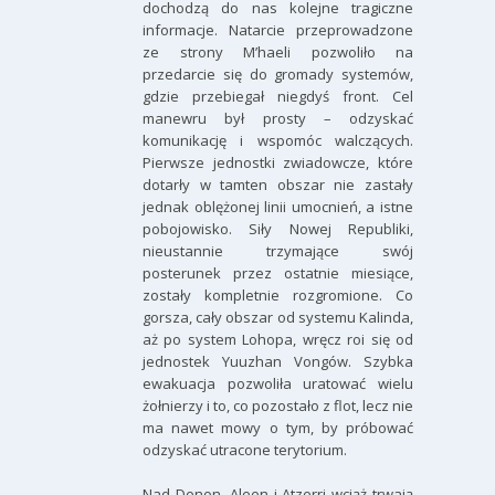
dochodzą do nas kolejne tragiczne
informacje. Natarcie przeprowadzone
ze strony M’haeli pozwoliło na
przedarcie się do gromady systemów,
gdzie przebiegał niegdyś front. Cel
manewru był prosty – odzyskać
komunikację i wspomóc walczących.
Pierwsze jednostki zwiadowcze, które
dotarły w tamten obszar nie zastały
jednak oblężonej linii umocnień, a istne
pobojowisko. Siły Nowej Republiki,
nieustannie trzymające swój
posterunek przez ostatnie miesiące,
zostały kompletnie rozgromione. Co
gorsza, cały obszar od systemu Kalinda,
aż po system Lohopa, wręcz roi się od
jednostek Yuuzhan Vongów. Szybka
ewakuacja pozwoliła uratować wielu
żołnierzy i to, co pozostało z flot, lecz nie
ma nawet mowy o tym, by próbować
odzyskać utracone terytorium.
Nad Denon, Aleen i Atzerri wciąż trwają