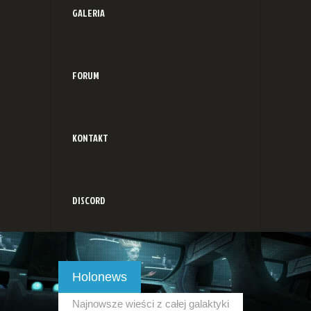
GALERIA
FORUM
KONTAKT
DISCORD
Holonews
Najnowsze wieści z całej galaktyki