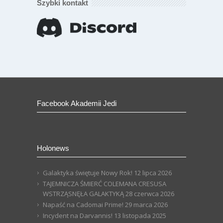
Szybki kontakt
Facebook Akademii Jedi
Holonews
Galaktyka świętuje Nowy Rok!
12 lipca 2026
TAJEMNICZA ŚMIERĆ COLEMANA CRESUSA
WSTRZĄSNĘŁA GALAKTYKĄ
28 czerwca 2026
Napaść na Cadomai Prime!
29 marca 2026
Incydent na Darvannis!
13 listopada 2025