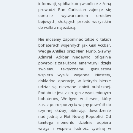
informacji, spółka którą wspólnie z żoną
prowadzi Pan Carlissian zajmuje się
obecnie wytwarzaniem droidów
bojowych, służących przede wszystkim
do walki z najeźdźcą.
Nie możemy zapominać także o takich
bohaterach wojennych jak Gial Ackbar,
Wedge Antilles oraz Nien Nunb. Sławny
Admirał Ackbar niedawno oficjalnie
powrócił z zasłużonej emerytury i dzięki
swojemu taktycznemu geniuszowi
wspiera wysiłki wojenne. Niestety,
dokładne operacje, w których bierze
udział są nieznane opinii publicznej.
Podobnie jest z drugim z wymienionych
bohaterów, Wedgem Antillesem, który
zaraz po rozpoczęciu wojny powrócił do
czynnej służby, obierając dowodzenie
nad jedną z Flot Nowej Republiki. Od
tamtego momentu dzielnie odpiera
wroga i wspiera ludność cywilną w