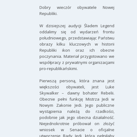
Dobry wieczór obywatele Nowej
Republiki.
W dzisiejszej audycji Śladem Legend
oddalimy się od wydarzeń frontu
południowego, przedstawiając Państwu
obrazy kilku kluczowych w historii
Republiki ikon oraz ich obecne
poczynania. Materiał przygotowano we
współpracy z prywatnymi organizacjami
pro-republikańskimi.
Pierwszą personą, która znana jest
większości obywateli, jest Luke
Skywalker – dawny bohater Rebelii.
Obecnie pełni funkcję Mistrza Jedi w
Nowym Zakonie Jedi. Jego publiczne
wystąpienia należą do rzadkości,
podobnie jak jego obecna działalność.
Niejednokrotnie próbował on złożyć
wniosek w Senacie o oficjalne
utworzenie Rady Jedi, która pełniłaby