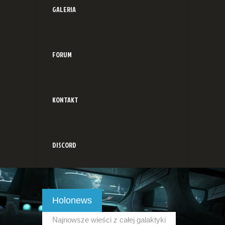
GALERIA
FORUM
KONTAKT
DISCORD
Holonews
Najnowsze wieści z całej galaktyki