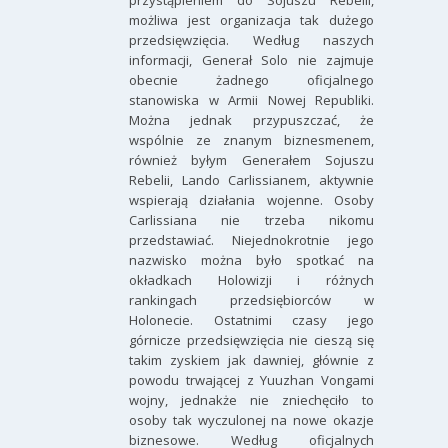
przystąpieniem do Sojuszu Rebelii,
możliwa jest organizacja tak dużego
przedsięwzięcia. Według naszych
informacji, Generał Solo nie zajmuje
obecnie żadnego oficjalnego
stanowiska w Armii Nowej Republiki.
Można jednak przypuszczać, że
wspólnie ze znanym biznesmenem,
również byłym Generałem Sojuszu
Rebelii, Lando Carlissianem, aktywnie
wspierają działania wojenne. Osoby
Carlissiana nie trzeba nikomu
przedstawiać. Niejednokrotnie jego
nazwisko można było spotkać na
okładkach Holowizji i różnych
rankingach przedsiębiorców w
Holonecie. Ostatnimi czasy jego
górnicze przedsięwzięcia nie cieszą się
takim zyskiem jak dawniej, głównie z
powodu trwającej z Yuuzhan Vongami
wojny, jednakże nie zniechęciło to
osoby tak wyczulonej na nowe okazje
biznesowe. Według oficjalnych