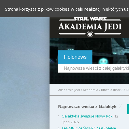
Strona korzysta z plików cookies w celu realizacji niektórych
Holonews
Najnowsze wieści z całej galaktyki
Akademia Jedi
/
Akademia
/
Bitwa o Ithor
/
310
Najnowsze wieści z Galaktyki
Galaktyka świętuje Nowy Rok!
12
lipca 2026
TAJEMNICZA ŚMIERĆ COLEMANA