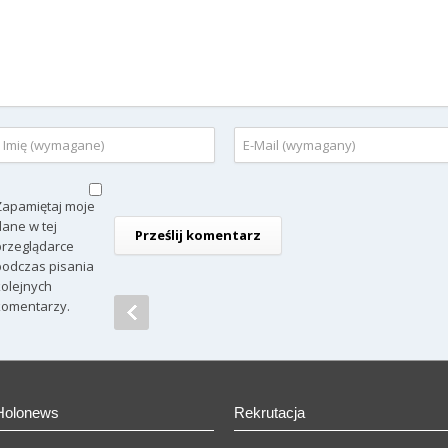
Zapamiętaj moje
dane w tej
przeglądarce
podczas pisania
kolejnych
komentarzy.
Holonews
Rekrutacja