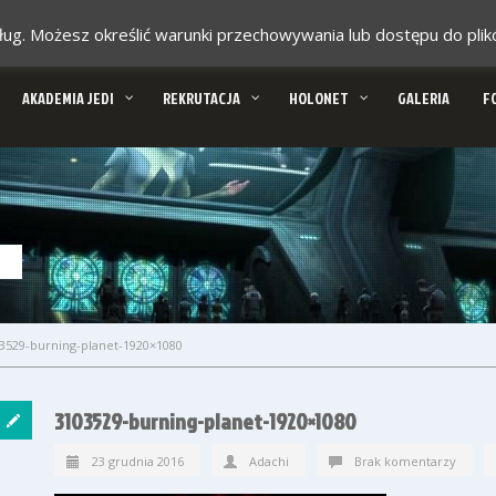
 usług. Możesz określić warunki przechowywania lub dostępu do pl
AKADEMIA JEDI
REKRUTACJA
HOLONET
GALERIA
F
3529-burning-planet-1920×1080
3103529-burning-planet-1920×1080
23 grudnia 2016
Adachi
Brak komentarzy