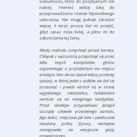
scenariuszu, który do pozytywnych nie
należy, również widzę lukę do
przeprowadzenia równie błyskotliwego
uderzenia. Nie mogę jednak zdradzić
więcej. A teraz proszę dać mi przejść,
gdyż zaraz moja kolej, a pilno mi do
zakończenia tej farsy.
Młody mądrala czmychnął sprzed kamery.
Chłopak z wyższością przepchnął się przez
kilku innych kandydatów, głośno
argumentując o przynależnym mu miejscu
w kolejce. Nim obraz ukazał dalszy przebieg
sytuacji, w której jeden z osiłków nie dał się
przesunąć i powoli obrócił się w stronę
wygadanego młodzieńca, holokamera
zwróciła się na następnego kandydata.
Przed obiektyw przypadkowo wstąpił
szczupły człowiek przeciętnego wzrostu.
Jego twarz, zmęczona jak inne i zwieńczona
nieudaną próbą fryzury, niechętnie
zareagowała na energiczne gesty
prowadzącego.