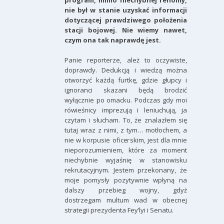
program, mimo niechybnej renomy,
nie był w stanie uzyskać informacji
dotyczącej prawdziwego położenia
stacji bojowej. Nie wiemy nawet,
czym ona tak naprawdę jest.
Panie reporterze, ależ to oczywiste,
doprawdy. Dedukcją i wiedzą można
otworzyć każdą furtkę, gdzie głupcy i
ignoranci skazani będą brodzić
wyłącznie po omacku. Podczas gdy moi
rówieśnicy imprezują i leniuchują, ja
czytam i słucham. To, że znalazłem się
tutaj wraz z nimi, z tym… motłochem, a
nie w korpusie oficerskim, jest dla mnie
nieporozumieniem, które za moment
niechybnie wyjaśnię w stanowisku
rekrutacyjnym. Jestem przekonany, że
moje pomysły pozytywnie wpłyną na
dalszy przebieg wojny, gdyż
dostrzegam multum wad w obecnej
strategii prezydenta Fey’lyi i Senatu.