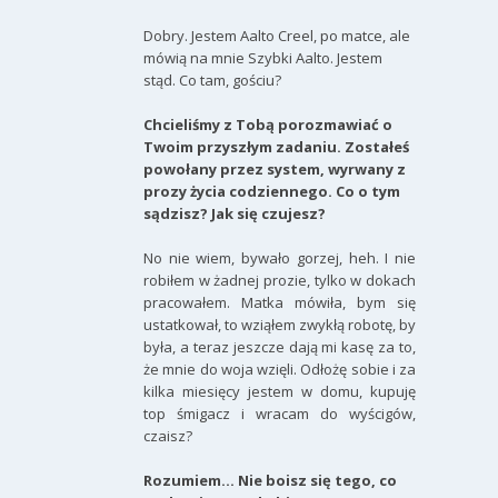
Dobry. Jestem Aalto Creel, po matce, ale
mówią na mnie Szybki Aalto. Jestem
stąd. Co tam, gościu?
Chcieliśmy z Tobą porozmawiać o
Twoim przyszłym zadaniu. Zostałeś
powołany przez system, wyrwany z
prozy życia codziennego. Co o tym
sądzisz? Jak się czujesz?
No nie wiem, bywało gorzej, heh. I nie
robiłem w żadnej prozie, tylko w dokach
pracowałem. Matka mówiła, bym się
ustatkował, to wziąłem zwykłą robotę, by
była, a teraz jeszcze dają mi kasę za to,
że mnie do woja wzięli. Odłożę sobie i za
kilka miesięcy jestem w domu, kupuję
top śmigacz i wracam do wyścigów,
czaisz?
Rozumiem… Nie boisz się tego, co