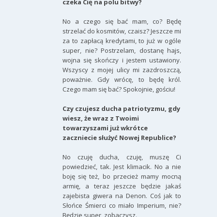
czeka Cię na polu bitwy?
No a czego się bać mam, co? Będę
strzelać do kosmitów, czaisz? Jeszcze mi
za to zapłacą kredytami, to już w ogóle
super, nie? Postrzelam, dostanę hajs,
wojna się skończy i jestem ustawiony.
Wszyscy z mojej ulicy mi zazdroszczą,
poważnie. Gdy wrócę, to będę król.
Czego mam się bać? Spokojnie, gościu!
Czy czujesz ducha patriotyzmu, gdy
wiesz, że wraz z Twoimi
towarzyszami już wkrótce
zaczniecie służyć Nowej Republice?
No czuję ducha, czuję, muszę Ci
powiedzieć, tak. Jest klimacik. No a nie
boję się też, bo przecież mamy mocną
armię, a teraz jeszcze będzie jakaś
zajebista giwera na Denon. Coś jak to
Słońce Śmierci co miało Imperium, nie?
Będzie super, zobaczysz.