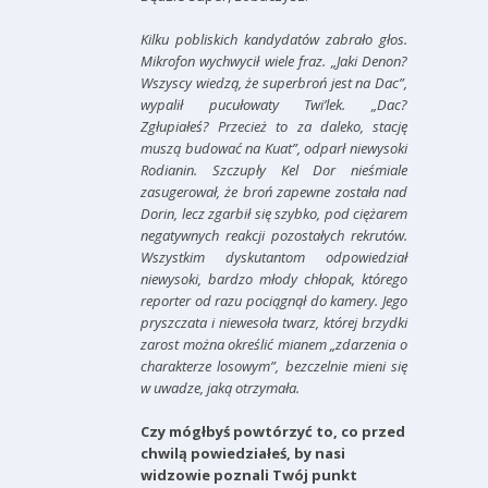
Kilku pobliskich kandydatów zabrało głos.
Mikrofon wychwycił wiele fraz. „Jaki Denon?
Wszyscy wiedzą, że superbroń jest na Dac”,
wypalił pucułowaty Twi’lek. „Dac?
Zgłupiałeś? Przecież to za daleko, stację
muszą budować na Kuat”, odparł niewysoki
Rodianin. Szczupły Kel Dor nieśmiale
zasugerował, że broń zapewne została nad
Dorin, lecz zgarbił się szybko, pod ciężarem
negatywnych reakcji pozostałych rekrutów.
Wszystkim dyskutantom odpowiedział
niewysoki, bardzo młody chłopak, którego
reporter od razu pociągnął do kamery. Jego
pryszczata i niewesoła twarz, której brzydki
zarost można określić mianem „zdarzenia o
charakterze losowym”, bezczelnie mieni się
w uwadze, jaką otrzymała.
Czy mógłbyś powtórzyć to, co przed
chwilą powiedziałeś, by nasi
widzowie poznali Twój punkt