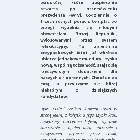
ośrodków, które pośpiesznie
otwarto po przemówieniu
prezydenta Fey’lyi. Codziennie, o
trzech różnych porach, ten plac po
brzegi wypełnia się młodymi
obywatelami Nowej Republiki,
wylosowanymi przez system
rekrutacyjny. Ta zbieranina
przypadkowych istot już wkrótce
ubierze jednakowe mundury i zyska
nową, wspólną tożsamość, stając się
rzeczywistym dodatkiem dla
naszych sił obronnych. Chodźcie za
mną, a przyjrzymy się bliżej
niektórym z dzisiejszych
kandydatów.
Dyles Endeel rześkim krokiem rusza w
stronę jednej z kolejek, a jego szybki krok,
napędzany niechybnie kofeiną, wyraźnie
kontrastuje z ogólną aurą zmęczenia i
niewyspania. Reporter przez chwilę