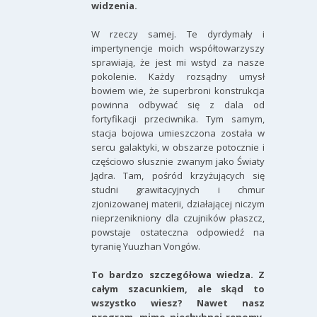
widzenia.
W rzeczy samej. Te dyrdymały i
impertynencje moich współtowarzyszy
sprawiają, że jest mi wstyd za nasze
pokolenie. Każdy rozsądny umysł
bowiem wie, że superbroni konstrukcja
powinna odbywać się z dala od
fortyfikacji przeciwnika. Tym samym,
stacja bojowa umieszczona została w
sercu galaktyki, w obszarze potocznie i
częściowo słusznie zwanym jako Światy
Jądra. Tam, pośród krzyżujących się
studni grawitacyjnych i chmur
zjonizowanej materii, działającej niczym
nieprzenikniony dla czujników płaszcz,
powstaje ostateczna odpowiedź na
tyranię Yuuzhan Vongów.
To bardzo szczegółowa wiedza. Z
całym szacunkiem, ale skąd to
wszystko wiesz? Nawet nasz