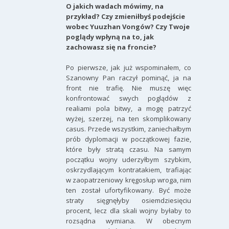
O jakich wadach mówimy, na
przykład? Czy zmieniłbyś podejście
wobec Yuuzhan Vongów? Czy Twoje
poglądy wpłyną na to, jak
zachowasz się na froncie?
Po pierwsze, jak już wspominałem, co
Szanowny Pan raczył pominąć, ja na
front nie trafię. Nie muszę więc
konfrontować swych poglądów z
realiami pola bitwy, a mogę patrzyć
wyżej, szerzej, na ten skomplikowany
casus. Przede wszystkim, zaniechałbym
prób dyplomacji w początkowej fazie,
które były stratą czasu. Na samym
początku wojny uderzyłbym szybkim,
oskrzydlającym kontratakiem, trafiając
w zaopatrzeniowy kręgosłup wroga, nim
ten został ufortyfikowany. Być może
straty sięgnęłyby osiemdziesięciu
procent, lecz dla skali wojny byłaby to
rozsądna wymiana. W obecnym