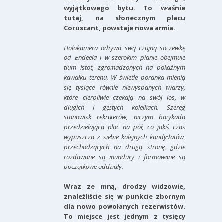
wyjątkowego bytu. To właśnie
tutaj, na słonecznym placu
Coruscant, powstaje nowa armia.
Holokamera odrywa swą czujną soczewkę
od Endeela i w szerokim planie obejmuje
tłum istot, zgromadzonych na pokaźnym
kawałku terenu. W świetle poranka mienią
się tysiące równie niewyspanych twarzy,
które cierpliwie czekają na swój los, w
długich i gęstych kolejkach. Szereg
stanowisk rekruterów, niczym barykada
przedzielająca plac na pół, co jakiś czas
wypuszcza z siebie kolejnych kandydatów,
przechodzących na drugą stronę, gdzie
rozdawane są mundury i formowane są
początkowe oddziały.
Wraz ze mną, drodzy widzowie,
znaleźliście się w punkcie zbornym
dla nowo powołanych rezerwistów.
To miejsce jest jednym z tysięcy