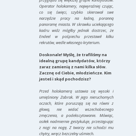
przygląda się większej grupie kandydatów.
Operator holokamery, najwyraźniej czując,
co się święci, szybko skierował swe
narzędzie pracy na ładną, poranną
panoramę miasta. W skrawku uciekającego
kadru widz mógłby jednak dostrzec, że
Endeel w pośpiechu przestawił kilku
rekrutów, wedle własnego kryterium.
Doskonale! Myślę, że trafiliśmy na
idealną grupę kandydatów, którzy
zaraz zamienią z nami kilka słów.
Zacznę od Ciebie, młodzieńcze. Kim
jesteś i skąd pochodzisz?
Przed holokamerą ustawia się wysoki i
umięśniony Zabrak. W jego nieruchomych
oczach, które poruszają się na równi z
głową, nie widać wszechobecnego
zmęczenia, a podekscytowanie. Mówiąc,
osiłek nadmiernie gestykuluje, przestępując
z nogi na nogę. Z twarzy nie schodzi mu
chytry, wręcz bezczelny uśmiech.