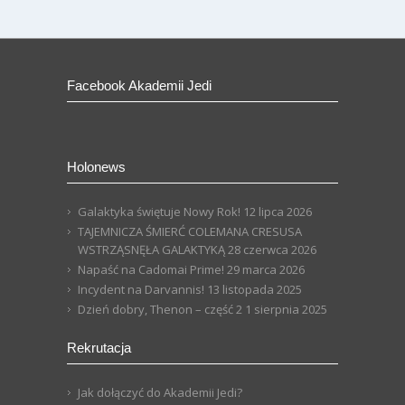
Facebook Akademii Jedi
Holonews
Galaktyka świętuje Nowy Rok!
12 lipca 2026
TAJEMNICZA ŚMIERĆ COLEMANA CRESUSA
WSTRZĄSNĘŁA GALAKTYKĄ
28 czerwca 2026
Napaść na Cadomai Prime!
29 marca 2026
Incydent na Darvannis!
13 listopada 2025
Dzień dobry, Thenon – część 2
1 sierpnia 2025
Rekrutacja
Jak dołączyć do Akademii Jedi?