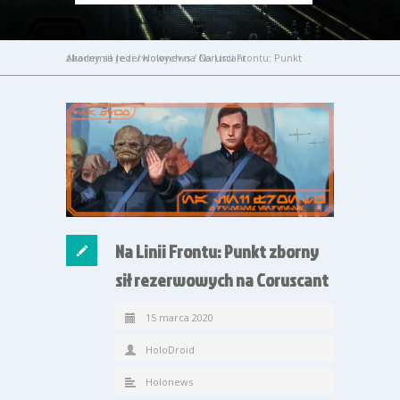
Akademia Jedi
Na Linii Frontu: Punkt zborny sił rezerwowych na Coruscant
/
Holonews
/
Na Linii Frontu: Punkt zborny
sił rezerwowych na Coruscant
15 marca 2020
HoloDroid
Holonews