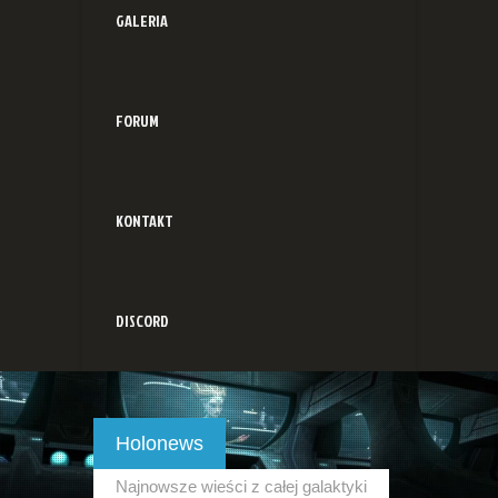
GALERIA
FORUM
KONTAKT
DISCORD
Holonews
Najnowsze wieści z całej galaktyki