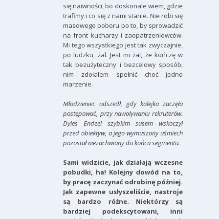
się naiwności, bo doskonale wiem, gdzie
trafimy i co się z nami stanie. Nie robi się
masowego poboru po to, by sprowadzić
na front kucharzy i zaopatrzeniowców.
Mi tego wszystkiego jest tak zwyczajnie,
po ludzku, żal. Jest mi żal, że kończę w
tak bezużyteczny i bezcelowy sposób,
nim zdołałem spełnić choć jedno
marzenie.
Młodzieniec odszedł, gdy kolejka zaczęła
postępować, przy nawoływaniu rekruterów.
Dyles Endeel szybkim susem wskoczył
przed obiektyw, a jego wymuszony uśmiech
pozostał niezachwiany do końca segmentu.
Sami widzicie, jak działają wczesne
pobudki, ha! Kolejny dowód na to,
by pracę zaczynać odrobinę później.
Jak zapewne usłyszeliście, nastroje
są bardzo różne. Niektórzy są
bardziej podekscytowani, inni