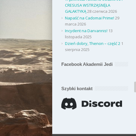
CRESUSA WSTRZĄSNĘŁA
GALAKTYKĄ
28 czerwca 2026
Napaść na Cadomai Prime!
29
marca 2026
Incydent na Darvannis!
13
listopada 2025
Dzień dobry, Thenon – część 2
1
sierpnia 2025
Facebook Akademii Jedi
Szybki kontakt