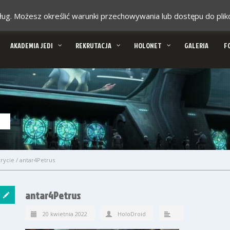
 usług. Możesz określić warunki przechowywania lub dostępu do pl
AKADEMIA JEDI
REKRUTACJA
HOLONET
GALERIA
F
rycie
/
antar4Petrus
antar4Petrus
20 kwietnia 2022
HoloDroid