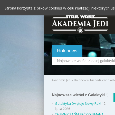
Strona korzysta z plików cookies w celu realizacji niektórych
Holonews
Najnowsze wieści z całej galaktyki
Akademia Jedi
/
Holonews
/
Niecodzienne odk
Najnowsze wieści z Galaktyki
Galaktyka świętuje Nowy Rok!
12
lipca 2026
TAJEMNICZA ŚMIERĆ COLEMANA