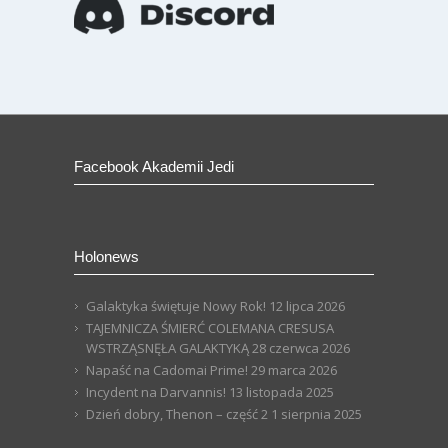
Facebook Akademii Jedi
Holonews
Galaktyka świętuje Nowy Rok!
12 lipca 2026
TAJEMNICZA ŚMIERĆ COLEMANA CRESUSA
WSTRZĄSNĘŁA GALAKTYKĄ
28 czerwca 2026
Napaść na Cadomai Prime!
29 marca 2026
Incydent na Darvannis!
13 listopada 2025
Dzień dobry, Thenon – część 2
1 sierpnia 2025