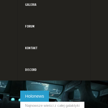
GALERIA
FORUM
KONTAKT
DISCORD
Holonews
Najnowsze wieści z całej galaktyki