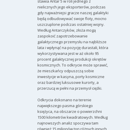
stawia Antar 5 w roli jednego z
nielicznych jego eksporterów, podczas
gdy najważniejsi gracze naszej galaktyki
będą odbudowywać swoje floty, mocno
uszczuplone podczas ostatniej wojny.
Według Antarczyków, złoża mogą
zaspokoić zapotrzebowanie
galaktycznego przemysłu na najbliższe
lata i wpłynąć na pozycję durastali, która
wykorzystywana jest w aż około 95
procent galaktycznej produkcji okrętów
kosmicznych. To odkrycie może sprawić,
że mieszkańcy odpuszczą sobie
inwestycje w kasyna, porty kosmiczne
oraz bardziej luksusowe kurorty, a
przerzucą w pełni na przemysł ciężki.
Odkrycia dokonano na terenie
największego pasma górskiego
księżyca, na obszarze o powierzchni
1500 kilometrów kwadratowych. Według
najnowszych analiz spoczywa tam
również 15 milionów ton różnych innych