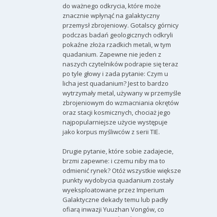
do ważnego odkrycia, które może
znacznie wpłynąć na galaktyczny
przemysł zbrojeniowy. Gotalscy górnicy
podczas badań geologicznych odkryli
pokaźne złoża rzadkich metali, w tym
quadanium. Zapewne nie jeden z
naszych czytelników podrapie się teraz
po tyle głowy i zada pytanie: Czym u
licha jest quadanium? Jest to bardzo
wytrzymały metal, używany w przemyśle
zbrojeniowym do wzmacniania okrętów
oraz stacji kosmicznych, chociaż jego
najpopularniejsze użycie występuje
jako korpus myśliwców z serii TIE.
Drugie pytanie, które sobie zadajecie,
brzmi zapewne: i czemu niby ma to
odmienić rynek? Otóż wszystkie większe
punkty wydobycia quadanium zostały
wyeksploatowane przez Imperium
Galaktyczne dekady temu lub padły
ofiarą inwazji Yuuzhan Vongów, co