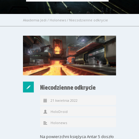
Akademia Jedi
/
Holonews
/
Niecodzienne odkrycie
Niecodzienne odkrycie
21 kwietnia 2022
HoloDroid
Holonews
Na powierzchni księżyca Antar 5 doszło