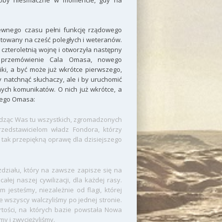
yłoby niesmaczne w momencie, gdy na
 pewnego czasu pełni funkcję rządowego
otowany na cześć poległych i weteranów.
 czteroletnią wojnę i otworzyła następny
ło przemówienie Cala Omasa, nowego
, a być może już wkrótce pierwszego,
natchnąć słuchaczy, ale i by uruchomić
nych komunikatów. O nich już wkrótce, a
cego Omasa:
widząc Was tu wszystkich, zgromadzonych
przedstawicielom władz Fondora, którzy
li tak przepiękną oprawę dla dzisiejszego
ziału, który na zawsze zapisze się na
ałej naszej cywilizacji, dla każdej rasy.
im jesteśmy, niezależnie od flagi, której
ie wszyscy walczyliśmy po jednej stronie.
artości, na których bazie powstała Nowa
my i zwyciężyliśmy.