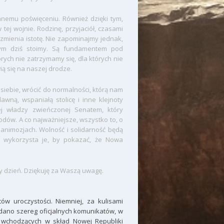
romnemu poświęceniu. Również dzięki tym,
 tej wojnie. Rodzinę, przyjaciół, czasami
 zmienia istotę. Nie zapominajmy jednak,
rym dziś stoimy. Są fundamentem pod
rych nie zatrzymamy się, dla których nie
ią się na naszej drodze.
iebie, wrócić do normalności, którą nam
ną, wspaniałą stolicę i inne klejnoty
ej władzy zwieńczonej Senatem, który
odów. A co najważniejsze, wszystko to, o
nimozjach. Wolność i solidarność będą
, a wykorzysta je, by pokazać, że Nowa
ny dzień. Dziękuję za Waszą uwagę.
ów uroczystości. Niemniej, za kulisami
dano szereg oficjalnych komunikatów, w
 wchodzących w skład Nowej Republiki