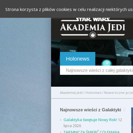
Strona korzysta z plików cookies w celu realizacji niektórych
Holonews
Najnowsze wieści z całej galaktyki
Akademia Jedi
/
Holonews
/
Noworoczne prze
Najnowsze wieści z Galaktyki
Galaktyka świętuje Nowy Rok!
12
lipca 2026
TAJEMNICZA ŚMIERĆ COLEMANA