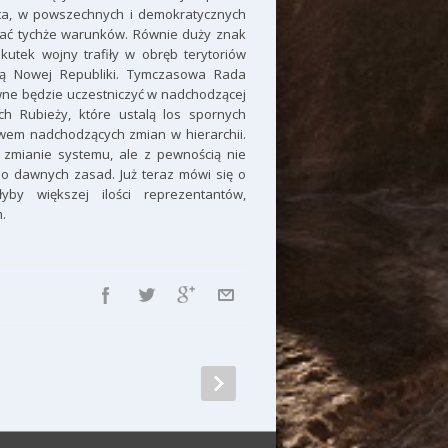
ta, w powszechnych i demokratycznych
ać tychże warunków. Równie duży znak
utek wojny trafiły w obręb terytoriów
cją Nowej Republiki. Tymczasowa Rada
e będzie uczestniczyć w nadchodzącej
h Rubieży, które ustalą los spornych
wem nadchodzących zmian w hierarchii.
zmianie systemu, ale z pewnością nie
o dawnych zasad. Już teraz mówi się o
by większej ilości reprezentantów,
.