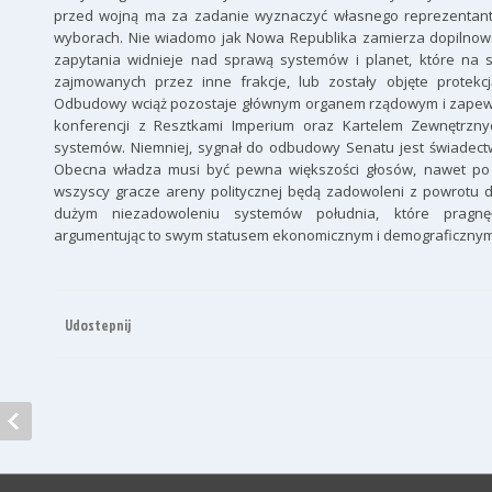
przed wojną ma za zadanie wyznaczyć własnego reprezentan
wyborach. Nie wiadomo jak Nowa Republika zamierza dopilnow
zapytania widnieje nad sprawą systemów i planet, które na sk
zajmowanych przez inne frakcje, lub zostały objęte protek
Odbudowy wciąż pozostaje głównym organem rządowym i zapewn
konferencji z Resztkami Imperium oraz Kartelem Zewnętrznyc
systemów. Niemniej, sygnał do odbudowy Senatu jest świadect
Obecna władza musi być pewna większości głosów, nawet po 
wszyscy gracze areny politycznej będą zadowoleni z powrotu d
dużym niezadowoleniu systemów południa, które pragnęły
argumentując to swym statusem ekonomicznym i demograficznym
Udostepnij