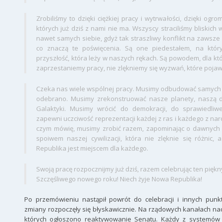
Zrobiliśmy to dzięki ciężkiej pracy i wytrwałości, dzięki og
których już dziś z nami nie ma. Wszyscy straciliśmy bliskich w
nawet samych siebie, gdyż tak straszliwy konflikt na zawsze
co znaczą te poświęcenia. Są one piedestałem, na któ
przyszłość, która leży w naszych rękach. Są powodem, dla któ
zaprzestaniemy pracy, nie zlękniemy się wyzwań, które pojaw
Czeka nas wiele wspólnej pracy. Musimy odbudować samych s
odebrano. Musimy zrekonstruować nasze planety, naszą daw
Galaktyki. Musimy wrócić do demokracji, do sprawiedliw
zapewni uczciwość reprezentacji każdej z ras i każdego z nar
czym mówię, musimy zrobić razem, zapominając o dawnych a
spoiwem naszej cywilizacji, która nie zlęknie się różnic
Republika jest miejscem dla każdego.
Swoją pracę rozpocznijmy już dziś, razem celebrując ten pięk
Szczęśliwego nowego roku! Niech żyje Nowa Republika!
Po przemówieniu nastąpił powrót do celebracji i innych punkt
zmiany rozpoczęły się błyskawicznie. Na rządowych kanałach na
których ogłoszono reaktywowanie Senatu. Każdy z systemów