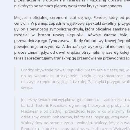
przeznaczanie środków na fajerwerki i wizualną oprawę b
niektórych poziomach planety wciąż trwa kryzys humanitarny.
Miejscem oficjalnej ceremonii stał się więc Fondor, który od
centrum. W pamięć zapadnie wyjątkowy spektakl świetlny, przyg
Był on z pewnością symboliczną chwilą, która oficjalnie zamknęła
rozdział w historii Nowej Republiki. Równie istotne by
przewodniczącego Tymczasowej Rady Odbudowy Nowej Republiki
powojennego prezydenta. Alderaańczyk wykorzystał moment, by 
proces zmian, gdyż od chwili orędzia otrzymaliśmy szereg kolej
teraz zaprezentujemy transkrypcję przemówienia przewodniczą
Drodzy obywatele Nowej Republiki! Niezmiernie cieszę się, 
na tej wspaniałej uroczystości. Dziękuję organizatorom, 
niezwykle ciepło przyjęli gości z całej Galaktyki i przygotowa
święta.
Jesteśmy świadkami wyjątkowego momentu – zamknięcia rozd
kartach historii. Rozdziału ogromnej, historycznej próby dla c
Niezależnie od tradycji, przeszłości, tego, w co wierzymy, k
oddajemy cześć i bohaterów, którzy nas inspirują, w tej wojn
Walczyliśmy po stronie życia i wolności. Walczyliśmy dla w
Republika – które łączą nas, tutaj, wszystkich razem. Walczyliś