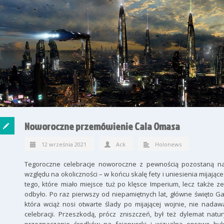
Noworoczne przemówienie Cala Omasa
12 września 2021
Ack
Holonews
Tegoroczne celebracje noworoczne z pewnością pozostaną na 
względu na okoliczności – w końcu skalę fety i uniesienia mijaj
tego, które miało miejsce tuż po klęsce Imperium, lecz także 
odbyło. Po raz pierwszy od niepamiętnych lat, główne święto Gala
która wciąż nosi otwarte ślady po mijającej wojnie, nie nada
celebracji. Przeszkodą, prócz zniszczeń, był też dylemat natu