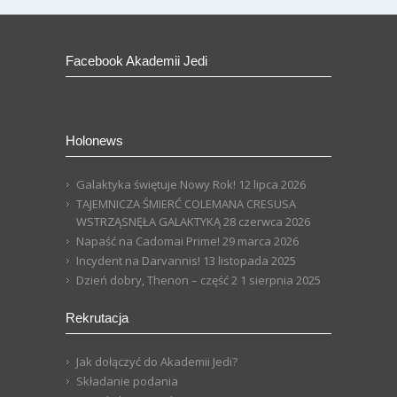
Facebook Akademii Jedi
Holonews
Galaktyka świętuje Nowy Rok!
12 lipca 2026
TAJEMNICZA ŚMIERĆ COLEMANA CRESUSA
WSTRZĄSNĘŁA GALAKTYKĄ
28 czerwca 2026
Napaść na Cadomai Prime!
29 marca 2026
Incydent na Darvannis!
13 listopada 2025
Dzień dobry, Thenon – część 2
1 sierpnia 2025
Rekrutacja
Jak dołączyć do Akademii Jedi?
Składanie podania