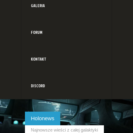
GALERIA
FORUM
KONTAKT
DISCORD
Holonews
Najnowsze wieści z całej galaktyki