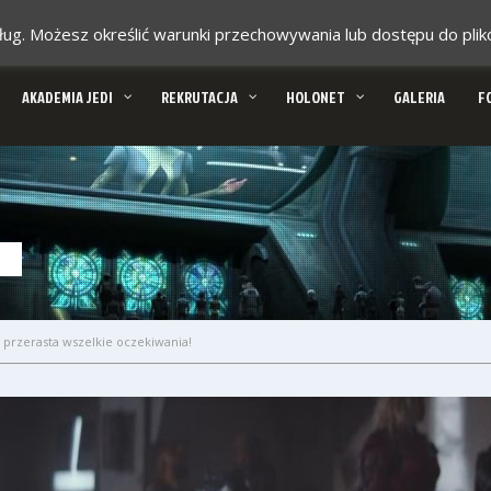
 usług. Możesz określić warunki przechowywania lub dostępu do pl
AKADEMIA JEDI
REKRUTACJA
HOLONET
GALERIA
F
i przerasta wszelkie oczekiwania!