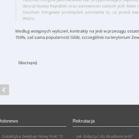
decyzji Nowej Republiki oraz pasywności samych Jedi. Mam na
Yuuzhan Vongowie przemyśleli ponownie to, co przed mie
Wojny.
Według wstępnych wyliczeń, kontrakty na Jedi w przeciągu ostat
150%, zaś sama popularność Gildii, szczególnie na terytorium Ze
Udostepnij
Holonews
Rekrutacja
Galaktyka świętuje Nowy Rok!
12
Jak dołączyć do Akademii Jedi?