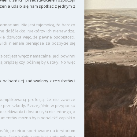
iem, że ich przedstawiciele rozpoczęli
dzenia udało się nam spotkać z jednym z
ormacjami. Nie jest tajemnicą, że bardzo
ane dość lekko. Niektórzy ich nienawidzą,
Nie dziwota więc, że pewne osobistości,
ildii niemałe pieniądze za pozbycie się
złość jest wręcz namacalna. Jedi powinni
 prędzej czy później by ustały. No więc
ak najbardziej zadowolony z rezultatów i
omplikowaną profesją, że nie zawsze
e przeszkody. Szczególnie w przypadku
 oczekiwania i dostarczyła nie jednego, a
kumentów można było odnaleźć zapiski o
 osób, przetransportowane na terytorium
m, iż nie każdy z nas jest zadowolony z