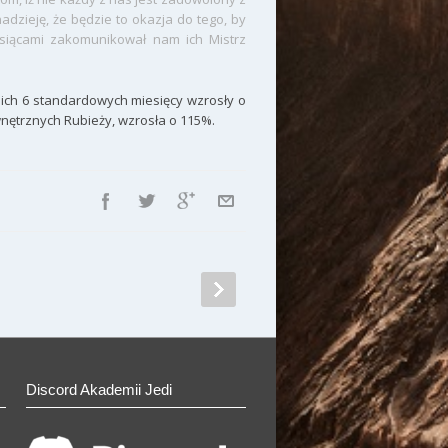
dzieję, że będzie to okazja do tego, by
siącami zakomunikował nam ich Mistrz
nich 6 standardowych miesięcy wzrosły o
wnętrznych Rubieży, wzrosła o 115%.
Discord Akademii Jedi