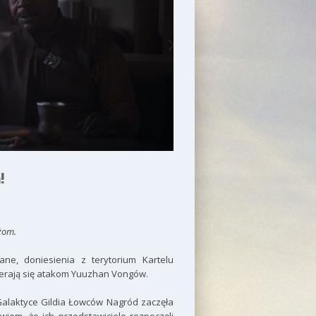
!
żom.
e, doniesienia z terytorium Kartelu
ierają się atakom Yuuzhan Vongów.
Galaktyce Gildia Łowców Nagród zaczęła