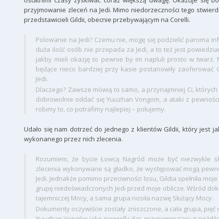
ostatnimi czasy zyskiwać coraz większą uwagę. Okazuje się bow
przyjmowanie zleceń na Jedi. Mimo niedorzeczności tego stwier
przedstawicieli Gildii, obecnie przebywającym na Corelli.
Polowanie na Jedi? Czemu nie, mogę się podzielić paroma inf
duża ilość osób nie przepada za Jedi, a to też jest powiedzi
jakby mieli okazję to pewnie by im napluli prosto w twarz. 
będące nieco bardziej przy kasie postanowiły zaoferować G
Jedi.
Dlaczego? Zawsze mówią to samo, a przynajmniej Ci, których 
dobrowolnie oddać się Yuuzhan Vongom, a ataki z pewnością
robimy to, co potrafimy najlepiej – polujemy.
Udało się nam dotrzeć do jednego z klientów Gildii, który jest j
wykonanego przez nich zlecenia.
Rozumiem, że bycie Łowcą Nagród może być niezwykle sk
zlecenia wykonywane są gładko, że występować mogą pewn
Jedi. Jednakże pomimo przeciwności losu, Gildia spełniła moje
grupę niedoświadczonych Jedi przed moje oblicze. Wśród do
tajemniczej Mocy, a sama grupa nosiła nazwę Służący Mocy.
Dokumenty oczywiście zostały zniszczone, a cała grupa, pięć
Yuuzhan Vongów jako niewielki dar, przypominający najeźdźco