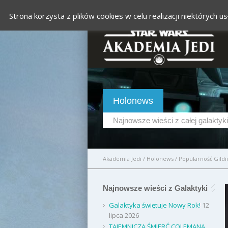
Strona korzysta z plików cookies w celu realizacji niektórych
Holonews
Najnowsze wieści z całej galaktyki
Akademia Jedi
/
Holonews
/
Popularność Gildi
Najnowsze wieści z Galaktyki
Galaktyka świętuje Nowy Rok!
12
lipca 2026
TAJEMNICZA ŚMIERĆ COLEMANA