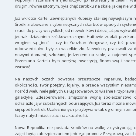
wspólnym sztandarem zjednoczyło go nadrzędnymi celami. Wal
drugim, równie istotnym, była chęć zarobku na skalę, jakiej nie widz
Już wkrótce Kartel Zewnętrznych Rubieży stał się największym na
Środki zrabowane z cybernetycznych skarbców upadłych systemów
rzucili do pracy wszystkich, od niewolników i dzieci, aż po wykw
jednak działaniem krótkowzrocznym. Huttowie zdołali przeko
wrogiem są „inni” – czy to Yuuzhan Vongowie, czy też pozosta
odpowiedzialne były za wszelkie zło. Niewolnicy pracowali za d
nowymi domami, szkołami, jedzeniem na stole, a najemni specj
Przemiana Kartelu była potężną inwestycją, finansową i społecz
zwracać.
Na naszych oczach powstaje przestępcze imperium, będą
okoliczności. Twór potężny, lojalny, a przede wszystkim niesa
Pośród wielu nielegalnych usług i towarów, to właśnie Przypra
galaktykę. Zdesperowane, zmęczone wojną społeczeństwo ch
odnalazło ją w substancjach odurzających. Już teraz można mów
się spod kontroli. Uzależnionych przybywa w tak ogromnym temp
liczby natychmiast straci na aktualności.
Nowa Republika nie posiada środków na walkę z dystrybucją, c
zajęci będą zabezpieczaniem jednego promu z Przyprawą, za ich p