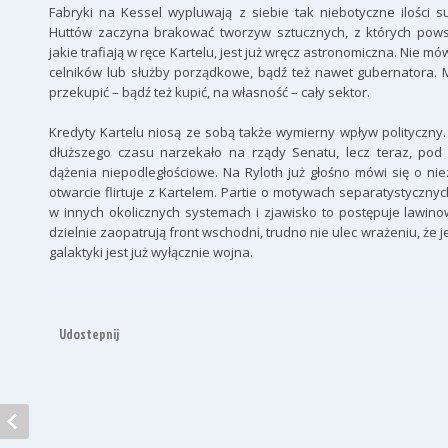
Fabryki na Kessel wypluwają z siebie tak niebotyczne ilości s
Huttów zaczyna brakować tworzyw sztucznych, z których pows
jakie trafiają w ręce Kartelu, jest już wręcz astronomiczna. Nie 
celników lub służby porządkowe, bądź też nawet gubernatora. M
przekupić – bądź też kupić, na własność – cały sektor.
Kredyty Kartelu niosą ze sobą także wymierny wpływ polityczny.
dłuższego czasu narzekało na rządy Senatu, lecz teraz, po
dążenia niepodległościowe. Na Ryloth już głośno mówi się o nie
otwarcie flirtuje z Kartelem. Partie o motywach separatystyczny
w innych okolicznych systemach i zjawisko to postępuje lawinowo
dzielnie zaopatrują front wschodni, trudno nie ulec wrażeniu, że
galaktyki jest już wyłącznie wojna.
Udostepnij