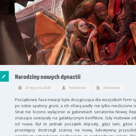
Narodziny nowych dynastii
26 stycznia 2020
HoloDroid
Holonews
Początkowa faza inwazji była druzgocząca dla wszystkich form cy
po sobie spalony grunt, a ich ofiarą padły nie tylko niezliczone i
Strat nie liczono wyłącznie w gabinetach senatorów Nowej Repu
znacząco ucierpiały na galaktycznym konflikcie. Gdy Huttowie od
od nowa. Był to jednak początek dojrzały, gdyż tam, gdzie 
przestępcy dostrzegli szansę na nową, lukratywną przyszłoś