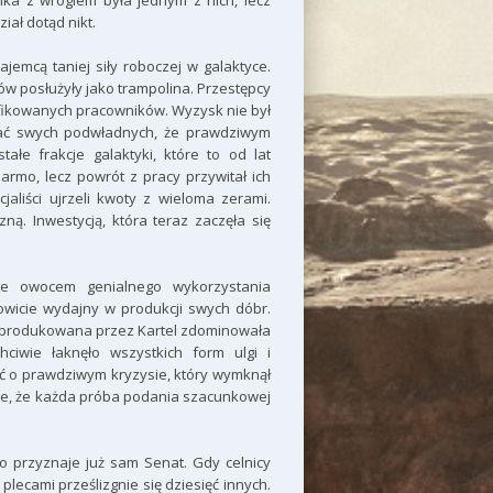
ka z wrogiem była jednym z nich, lecz
iał dotąd nikt.
jemcą taniej siły roboczej w galaktyce.
 posłużyły jako trampolina. Przestępcy
alifikowanych pracowników. Wyzysk nie był
nać swych podwładnych, że prawdziwym
łe frakcje galaktyki, które to od lat
armo, lecz powrót z pracy przywitał ich
aliści ujrzeli kwoty z wieloma zerami.
ną. Inwestycją, która teraz zaczęła się
ce owocem genialnego wykorzystania
mowicie wydajny w produkcji swych dóbr.
wa produkowana przez Kartel zdominowała
ciwie łaknęło wszystkich form ulgi i
ić o prawdziwym kryzysie, który wymknął
ie, że każda próba podania szacunkowej
o przyznaje już sam Senat. Gdy celnicy
lecami prześlizgnie się dziesięć innych.