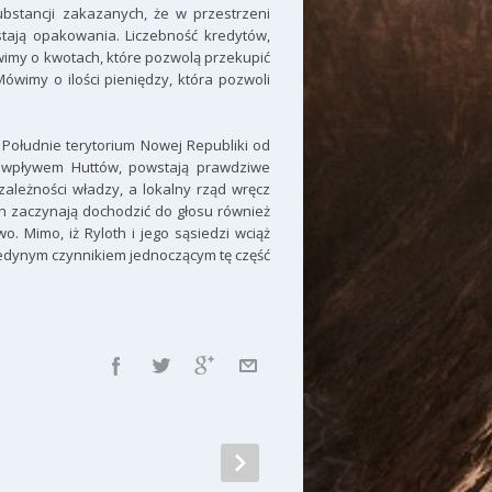
ubstancji zakazanych, że w przestrzeni
tają opakowania. Liczebność kredytów,
mówimy o kwotach, które pozwolą przekupić
ówimy o ilości pieniędzy, która pozwoli
 Południe terytorium Nowej Republiki od
d wpływem Huttów, powstają prawdziwe
zależności władzy, a lokalny rząd wręcz
ch zaczynają dochodzić do głosu również
. Mimo, iż Ryloth i jego sąsiedzi wciąż
 jedynym czynnikiem jednoczącym tę część