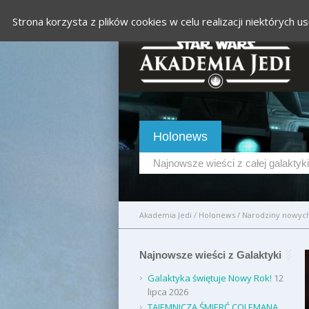
Strona korzysta z plików cookies w celu realizacji niektórych
Holonews
Najnowsze wieści z całej galaktyki
Akademia Jedi
/
Holonews
/
Narodziny nowych
Najnowsze wieści z Galaktyki
Galaktyka świętuje Nowy Rok!
12
lipca 2026
TAJEMNICZA ŚMIERĆ COLEMANA