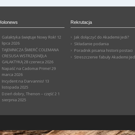
Holonews
Rekrutacja
Galaktyka świętuje Nowy Rok!
12
Jak dołączyć do Akademii Jedi?
lipca 2026
Składanie podania
TAJEMNICZA ŚMIERĆ COLEMANA
Poradnik pisania historii postaci
CRESUSA WSTRZĄSNĘŁA
Streszczenie fabuły Akademii Jed
GALAKTYKĄ
28 czerwca 2026
Napaść na Cadomai Prime!
29
marca 2026
Incydent na Darvannis!
13
listopada 2025
Dzień dobry, Thenon – część 2
1
sierpnia 2025