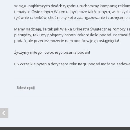
W ciągu najbliższych dwóch tygodni uruchomimy kampanię reklam
tematyce Gwiezdnych Wojen (a być może także innych, większych 
(głównie członków, choć nie tylko) o zaangażowanie i zachęcenie
Mamy nadzieję, że tak jak Wielka Orkiestra Świątecznej Pomocy 
pieniędzy, tak i my pobijemy ostatni rekord ilości podań. Postawi
podań, ale przecież możecie nam pomóc w jego osiągnięciu!
Życzymy miłego i owocnego pisania podań!
PS Wszelkie pytania dotyczące rekrutacji i podań możecie zadaw
Udostepnij