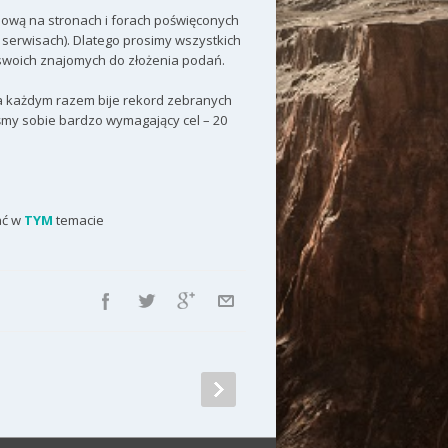
ową na stronach i forach poświęconych
serwisach). Dlatego prosimy wszystkich
 swoich znajomych do złożenia podań.
za każdym razem bije rekord zebranych
liśmy sobie bardzo wymagający cel – 20
ać w
TYM
temacie