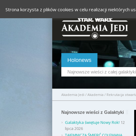
Strona korzysta z plików cookies w celu realizacji niektórych
Holonews
Najnowsze wieści z całej galaktyki
Akademia Jedi
/
Akademia
/
Rekrutacja otwarta
Najnowsze wieści z Galaktyki
Galaktyka świętuje Nowy Rok!
12
lipca 2026
TAJEMNICZA ŚMIERĆ COLEMANA