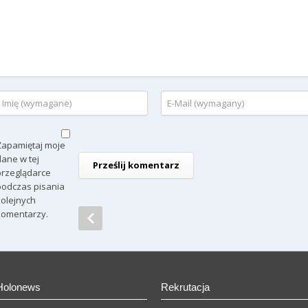
Zapamiętaj moje
dane w tej
przeglądarce
podczas pisania
kolejnych
komentarzy.
Holonews
Rekrutacja