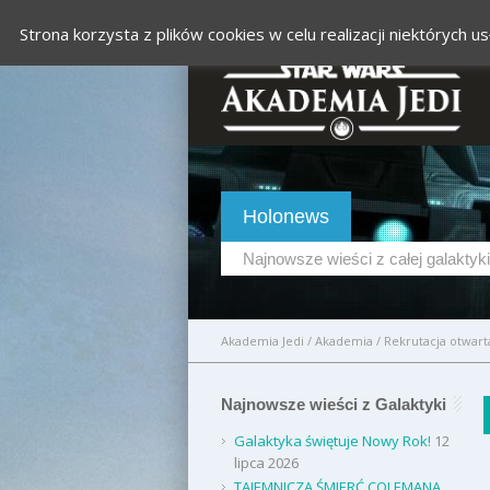
Strona korzysta z plików cookies w celu realizacji niektórych
Holonews
Najnowsze wieści z całej galaktyki
Akademia Jedi
/
Akademia
/
Rekrutacja otwarta
Najnowsze wieści z Galaktyki
Galaktyka świętuje Nowy Rok!
12
lipca 2026
TAJEMNICZA ŚMIERĆ COLEMANA