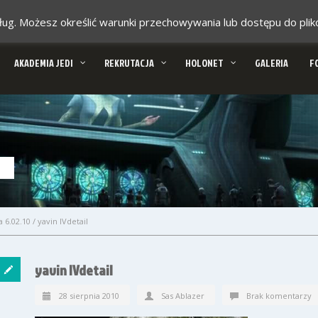
 usług. Możesz określić warunki przechowywania lub dostępu do pl
AKADEMIA JEDI
REKRUTACJA
HOLONET
GALERIA
F
 6.02.10
/
yavin IVdetail
yavin IVdetail
28 sierpnia 2010
Sas Ablazer
Brak komentarzy