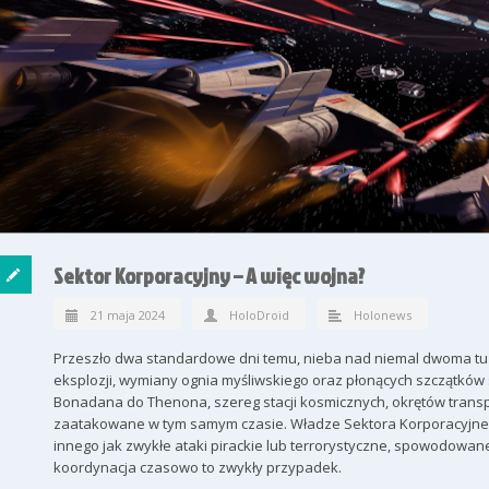
Sektor Korporacyjny – A więc wojna?
21 maja 2024
HoloDroid
Holonews
Przeszło dwa standardowe dni temu, nieba nad niemal dwoma tuz
eksplozji, wymiany ognia myśliwskiego oraz płonących szczątków
Bonadana do Thenona, szereg stacji kosmicznych, okrętów transpo
zaatakowane w tym samym czasie. Władze Sektora Korporacyjnego,
innego jak zwykłe ataki pirackie lub terrorystyczne, spowodowan
koordynacja czasowo to zwykły przypadek.