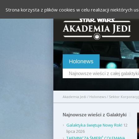
Strona korzysta z plików cookies w celu realizacji niektórych
Holonews
Najnowsze wieści z całej galaktyki
Akademia Jedi
/
Holonews
/
Sektor Korporacyj
Najnowsze wieści z Galaktyki
Galaktyka świętuje Nowy Rok!
12
lipca 2026
TAJEMNICZA ŚMIERĆ COLEMANA