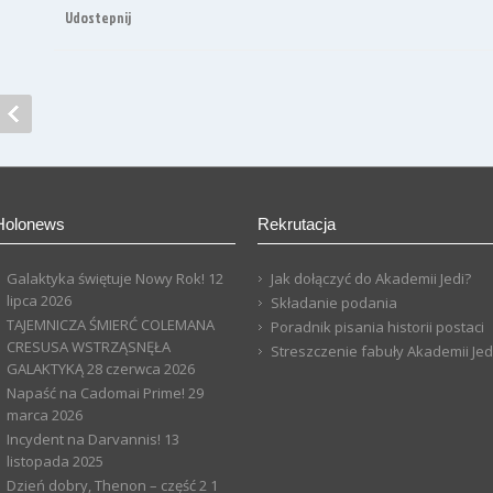
Udostepnij
Holonews
Rekrutacja
Galaktyka świętuje Nowy Rok!
12
Jak dołączyć do Akademii Jedi?
lipca 2026
Składanie podania
TAJEMNICZA ŚMIERĆ COLEMANA
Poradnik pisania historii postaci
CRESUSA WSTRZĄSNĘŁA
Streszczenie fabuły Akademii Jed
GALAKTYKĄ
28 czerwca 2026
Napaść na Cadomai Prime!
29
marca 2026
Incydent na Darvannis!
13
listopada 2025
Dzień dobry, Thenon – część 2
1