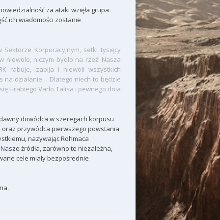
powiedzialność za ataki wzięła grupa
ść ich wiadomości zostanie
 Sektorze Korporacyjnym, setki tysięcy
w niewole, niczym bydło na rzeź! Nasza
K rabuje, zabija i niewoli wszystkich
s na działanie… Dlatego niech to będzie
się Hrabiego Varlo Talisa i pewnego dnia
, dawny dowódca w szeregach korpusu
 – oraz przywódca pierwszego powstania
zystkiemu, nazywając Rohmaca
. Nasze źródła, zarówno te niezależna,
owane cele miały bezpośrednie
na.