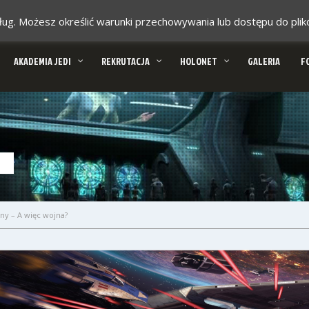
 usług. Możesz określić warunki przechowywania lub dostępu do pl
AKADEMIA JEDI
REKRUTACJA
HOLONET
GALERIA
F
ny – A więc wojna?