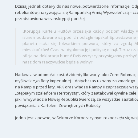
Dzisiaj jednak dotarły do nas nowe, potwierdzone informacje! Od
rebeliantów, nazywająca się Rampańską Armią Wyzwoleńczą – czę
przedstawiona w transkrypcji poniżej.
„Korupcja Kartelu Huttów przesiąka każdy poziom władzy w
istnień oddawane są pod ich oślizgłe łapska! Sprzedawane 
planeta stała się folwarkiem potwora, który za zgodą AR
mieszkańców! Czas na dyplomację i politykę minął. Teraz cza
oficjalna deklaracja buntu! Dziś wszyscy przysięgamy pozbyć 
nasz dom rzeczywiście będzie wolny!”
Nadawca wiadomości został zidentyfikowany jako Corm Rohmac
myśliwskiego floty Imperialnej – dotychczas uznany za zmarłego
na Rampie przed laty. ARK oraz władze Rampy II zaprzeczają ws
„otępiałym szaleńcem i terrorystą”, który zaatakował cywilne cele
jak i w wywiadzie Nowej Republiki twierdzą, że wszystkie zaatak
powiązania z Kartelem Zewnętrznych Rubieży.
Jedno jest z pewne, w Sektorze Korporacyjnym rozpoczęła się woj