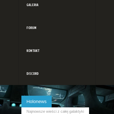
GALERIA
FORUM
KONTAKT
DISCORD
Holonews
Najnowsze wieści z całej galaktyki