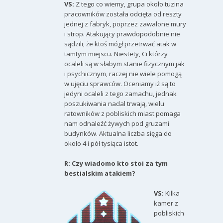
VS:
Z tego co wiemy, grupa około tuzina
pracowników została odcięta od reszty
jednej z fabryk, poprzez zawalone mury
i strop. Atakujący prawdopodobnie nie
sądzili, że ktoś mógł przetrwać atak w
tamtym miejscu. Niestety, Ci którzy
ocaleli są w słabym stanie fizycznym jak
i psychicznym, raczej nie wiele pomogą
w ujęciu sprawców. Oceniamy iż są to
jedyni ocaleli z tego zamachu, jednak
poszukiwania nadal trwają, wielu
ratowników z pobliskich miast pomaga
nam odnaleźć żywych pod gruzami
budynków. Aktualna liczba sięga do
około 4 i pół tysiąca istot.
R: Czy wiadomo kto stoi za tym
bestialskim atakiem?
VS:
Kilka
kamer z
pobliskich