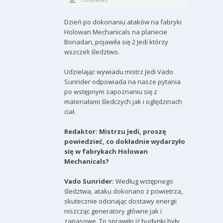
Dzień po dokonaniu ataków na fabryki
Holowan Mechanicals na planecie
Bonadan, pojawiła się 2 Jedi którzy
wszczeli śledztwo.
Udzielając wywiadu mistrz Jedi Vado
Sunrider odpowiada na nasze pytania
po wstępnym zapoznaniu się z
materiałami śledczych jak i oględzinach
ciał.
Redaktor: Mistrzu Jedi, proszę
powiedzieć, co dokładnie wydarzyło
się w fabrykach Holowan
Mechanicals?
Vado Sunrider:
Według wstępnego
śledztwa, ataku dokonano z powietrza,
skutecznie odcinając dostawy energii
niszcząc generatory główne jak i
zapasowe. To sprawiło iż budynki były