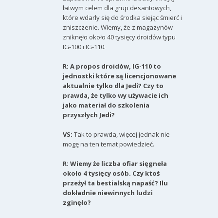
łatwym celem dla grup desantowych,
które wdarły się do środka siejąc śmierć i
zniszczenie. Wiemy, że z magazynów
zniknęło około 40 tysięcy droidów typu
IG-100 i IG-110.
R: A propos droidów, IG-110 to
jednostki które są licencjonowane
aktualnie tylko dla Jedi? Czy to
prawda, że tylko wy używacie ich
jako materiał do szkolenia
przyszłych Jedi?
VS:
Tak to prawda, więcej jednak nie
mogę na ten temat powiedzieć.
R: Wiemy że liczba ofiar sięgneła
około 4 tysięcy osób. Czy ktoś
przeżył ta bestialską napaść? Ilu
dokładnie niewinnych ludzi
zginęło?