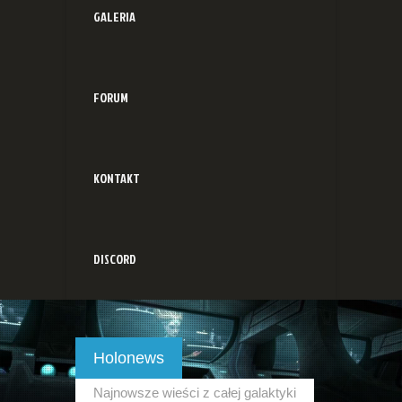
GALERIA
FORUM
KONTAKT
DISCORD
Holonews
Najnowsze wieści z całej galaktyki