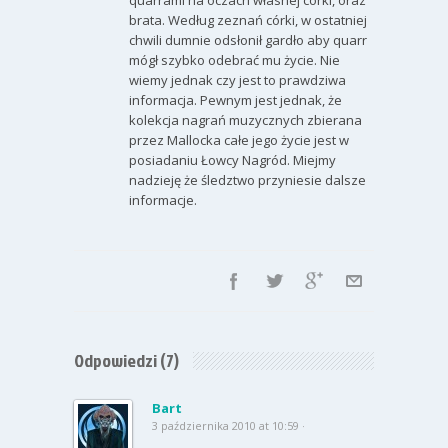
quarrami na oczach własnej córki, oraz
brata. Według zeznań córki, w ostatniej
chwili dumnie odsłonił gardło aby quarr
mógł szybko odebrać mu życie. Nie
wiemy jednak czy jest to prawdziwa
informacja. Pewnym jest jednak, że
kolekcja nagrań muzycznych zbierana
przez Mallocka całe jego życie jest w
posiadaniu Łowcy Nagród. Miejmy
nadzieję że śledztwo przyniesie dalsze
informacje.
Odpowiedzi
(7)
Bart
3 października 2010 at 10:59 ·