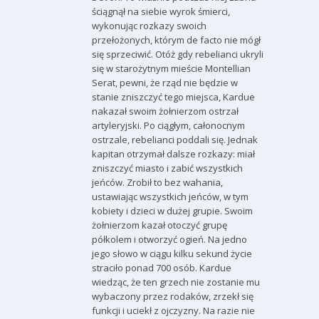
ściągnął na siebie wyrok śmierci,
wykonując rozkazy swoich
przełożonych, którym de facto nie mógł
się sprzeciwić. Otóż gdy rebelianci ukryli
się w starożytnym mieście Montellian
Serat, pewni, że rząd nie będzie w
stanie zniszczyć tego miejsca, Kardue
nakazał swoim żołnierzom ostrzał
artyleryjski. Po ciągłym, całonocnym
ostrzale, rebelianci poddali się. Jednak
kapitan otrzymał dalsze rozkazy: miał
zniszczyć miasto i zabić wszystkich
jeńców. Zrobił to bez wahania,
ustawiając wszystkich jeńców, w tym
kobiety i dzieci w dużej grupie. Swoim
żołnierzom kazał otoczyć grupę
półkolem i otworzyć ogień. Na jedno
jego słowo w ciągu kilku sekund życie
straciło ponad 700 osób. Kardue
wiedząc, że ten grzech nie zostanie mu
wybaczony przez rodaków, zrzekł się
funkcji i uciekł z ojczyzny. Na razie nie