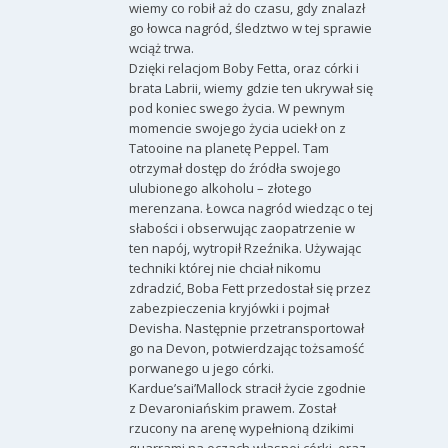
wiemy co robił aż do czasu, gdy znalazł
go łowca nagród, śledztwo w tej sprawie
wciąż trwa.
Dzięki relacjom Boby Fetta, oraz córki i
brata Labrii, wiemy gdzie ten ukrywał się
pod koniec swego życia. W pewnym
momencie swojego życia uciekł on z
Tatooine na planetę Peppel. Tam
otrzymał dostęp do źródła swojego
ulubionego alkoholu – złotego
merenzana. Łowca nagród wiedząc o tej
słabości i obserwując zaopatrzenie w
ten napój, wytropił Rzeźnika. Używając
techniki której nie chciał nikomu
zdradzić, Boba Fett przedostał się przez
zabezpieczenia kryjówki i pojmał
Devisha. Następnie przetransportował
go na Devon, potwierdzając tożsamość
porwanego u jego córki.
Kardue’sai’Mallock stracił życie zgodnie
z Devaroniańskim prawem. Został
rzucony na arenę wypełnioną dzikimi