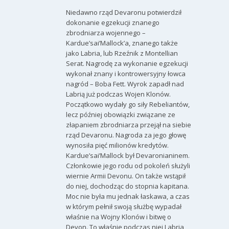
Niedawno rząd Devaronu potwierdził
dokonanie egzekucji znanego
zbrodniarza wojennego –
Kardue’sai’Mallock’a, znanego także
jako Labria, lub Rzeźnik z Montellian
Serat. Nagrodę za wykonanie egzekucji
wykonał znany i kontrowersyjny łowca
nagród – Boba Fett. Wyrok zapadł nad
Labrią już podczas Wojen Klonów.
Początkowo wydały go siły Rebeliantów,
lecz później obowiązki związane ze
złapaniem zbrodniarza przejął na siebie
rząd Devaronu. Nagroda za jego głowę
wynosiła pięć milionów kredytów.
Kardue’sai’Mallock był Devaronianinem.
Członkowie jego rodu od pokoleń służyli
wiernie Armii Devonu. On także wstąpił
do niej, dochodząc do stopnia kapitana.
Moc nie była mu jednak łaskawa, a czas
w którym pełnił swoją służbę wypadał
właśnie na Wojny Klonów i bitwę o
Devon. To właśnie podczas niej Labria